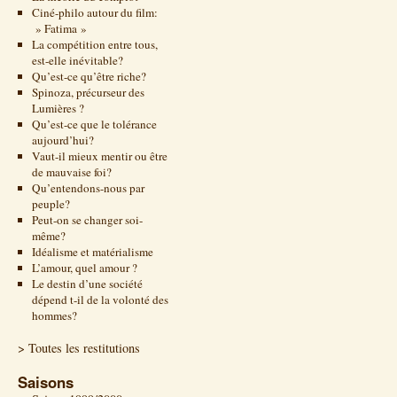
Ciné-philo autour du film:
» Fatima »
La compétition entre tous,
est-elle inévitable?
Qu’est-ce qu’être riche?
Spinoza, précurseur des
Lumières ?
Qu’est-ce que le tolérance
aujourd’hui?
Vaut-il mieux mentir ou être
de mauvaise foi?
Qu’entendons-nous par
peuple?
Peut-on se changer soi-
même?
Idéalisme et matérialisme
L’amour, quel amour ?
Le destin d’une société
dépend t-il de la volonté des
hommes?
> Toutes les restitutions
Saisons