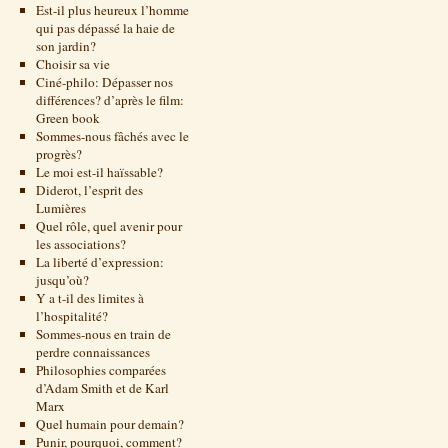
Est-il plus heureux l’homme
qui pas dépassé la haie de
son jardin?
Choisir sa vie
Ciné-philo: Dépasser nos
différences? d’après le film:
Green book
Sommes-nous fâchés avec le
progrès?
Le moi est-il haïssable?
Diderot, l’esprit des
Lumières
Quel rôle, quel avenir pour
les associations?
La liberté d’expression:
jusqu’où?
Y a t-il des limites à
l’hospitalité?
Sommes-nous en train de
perdre connaissances
Philosophies comparées
d’Adam Smith et de Karl
Marx
Quel humain pour demain?
Punir, pourquoi, comment?