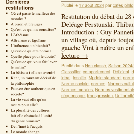
Dernières
Publié le
17 août 2024
par
cafes-philo
restitutions
Où est passé le meilleur des
Restitution du débat du 28
mondes ?
Deléage Perstunski. Thiba
A priori et préjugés
Qu’est-ce qui me constitue?
Introduction : Guy Pannetier
L’Athéisme
un village où, depuis toujou
Altruisme et Egoïsme
L’influence, un bienfait?
gauche Vint à naître un e
Qu’est-ce qu’être normal
lecture
→
Quelle place pour le doute?
Qu’est-ce qui vous fait lever
Publié dans
Non classé
,
Saison 2024
le matin?
Classsifier
,
comportement
,
Déficient
,
d
La bêtise a t-elle un avenir?
idéal
,
Insolite
,
Mpdèle standard
,
norma
Kant, un tournant décisif de
Norme sociale
,
normes
,
Normes cultut
la philosophie
Peut-on être authentique en
Normes morales
,
Normes vestimentai
société?
séquençage
,
transgression
,
Uniformit
La vie vaut-elle qu’on
meure pour elle?
La pluralité des cultures
fait-elle obstacle à l’unité
du genre humain?
De l’inné à l’acquis
Le monde change