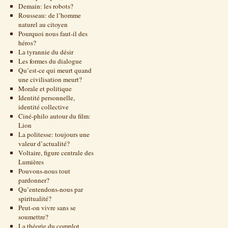
Demain: les robots?
Rousseau: de l’homme
naturel au citoyen
Pourquoi nous faut-il des
héros?
La tyrannie du désir
Les formes du dialogue
Qu’est-ce qui meurt quand
une civilisation meurt?
Morale et politique
Identité personnelle,
identité collective
Ciné-philo autour du film:
Lion
La politesse: toujours une
valeur d’actualité?
Voltaire, figure centrale des
Lumières
Pouvons-nous tout
pardonner?
Qu’entendons-nous par
spiritualité?
Peut-on vivre sans se
soumettre?
La théorie du complot