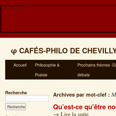
Veuillez patienter...
φ
CAFÉS-PHILO DE CHEVILL
Accueil
Philosophie &
Prochains thèmes -Da
Poésie
débats
Recherche
M
Archives par mot-clef :
Qu’est-ce qu’être n
→
Lire la suite