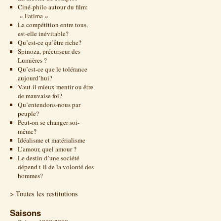
Ciné-philo autour du film:
» Fatima »
La compétition entre tous,
est-elle inévitable?
Qu’est-ce qu’être riche?
Spinoza, précurseur des
Lumières ?
Qu’est-ce que le tolérance
aujourd’hui?
Vaut-il mieux mentir ou être
de mauvaise foi?
Qu’entendons-nous par
peuple?
Peut-on se changer soi-
même?
Idéalisme et matérialisme
L’amour, quel amour ?
Le destin d’une société
dépend t-il de la volonté des
hommes?
> Toutes les restitutions
Saisons