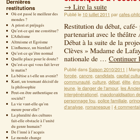
Dernières
→
Lire la suite
restitutions
Où est passé le meilleur des
Publié le
10 juillet 2011
par
cafes-phil
mondes ?
Restitution du débat, café-
A priori et préjugés
Qu’est-ce qui me constitue?
partenariat avec le théâtr
L’Athéisme
Débat à la suite de la proj
Altruisme et Egoïsme
L’influence, un bienfait?
Clèves » Madame de Lafaye
Qu’est-ce qu’être normal
nationale de …
Continuer 
Quelle place pour le doute?
Qu’est-ce qui vous fait lever
Publié dans
Saison 2010/2011
|
Marq
le matin?
forcée
,
cancre
,
candidats
,
capital cultu
La bêtise a t-elle un avenir?
Kant, un tournant décisif de
communauté
,
culture
,
débat
,
élite
,
éma
la philosophie
jeune
,
le danger de l'amour
,
les Ancie
Peut-on être authentique en
intergénérationel
,
macdonaldisation d
société?
personnage fou
,
police familiale
,
princ
La vie vaut-elle qu’on
d'analyse
,
romanesque
|
4 commentai
meure pour elle?
La pluralité des cultures
fait-elle obstacle à l’unité
du genre humain?
De l’inné à l’acquis
Le monde change