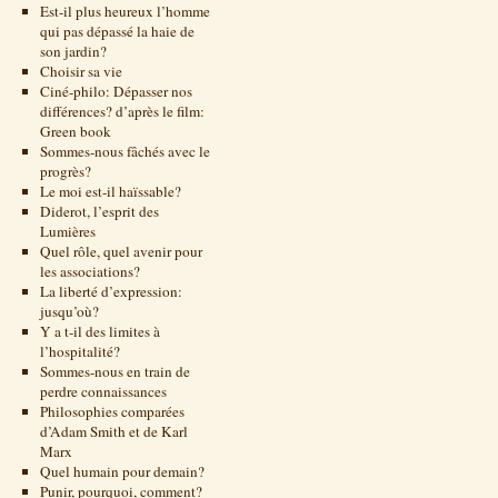
Est-il plus heureux l’homme
qui pas dépassé la haie de
son jardin?
Choisir sa vie
Ciné-philo: Dépasser nos
différences? d’après le film:
Green book
Sommes-nous fâchés avec le
progrès?
Le moi est-il haïssable?
Diderot, l’esprit des
Lumières
Quel rôle, quel avenir pour
les associations?
La liberté d’expression:
jusqu’où?
Y a t-il des limites à
l’hospitalité?
Sommes-nous en train de
perdre connaissances
Philosophies comparées
d’Adam Smith et de Karl
Marx
Quel humain pour demain?
Punir, pourquoi, comment?