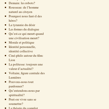
Demain: les robots?
Rousseau: de l’homme
naturel au citoyen
Pourquoi nous faut-il des
héros?
La tyrannie du désir
Les formes du dialogue
Qu’est-ce qui meurt quand
une civilisation meurt?
Morale et politique
Identité personnelle,
identité collective
Ciné-philo autour du film:
Lion
La politesse: toujours une
valeur d’actualité?
Voltaire, figure centrale des
Lumières
Pouvons-nous tout
pardonner?
Qu’entendons-nous par
spiritualité?
Peut-on vivre sans se
soumettre?
La théorie du complot