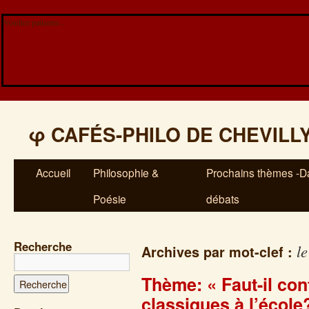
Veuillez patienter...
φ
CAFÉS-PHILO DE CHEVILL
Accueil
Philosophie &
Prochains thèmes -Da
Poésie
débats
Recherche
l
Archives par mot-clef :
Thème: « Faut-il con
classiques à l’école