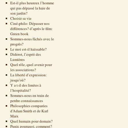
Est-il plus heureux l’homme
qui pas dépassé la haie de
son jardin?
Choisir sa vie
Ciné-philo: Dépasser nos
différences? d’après le film:
Green book
Sommes-nous fâchés avec le
progrès?
Le moi est-il haïssable?
Diderot, l’esprit des
Lumières
Quel rôle, quel avenir pour
les associations?
La liberté d’expression:
jusqu’où?
Y a t-il des limites à
l’hospitalité?
Sommes-nous en train de
perdre connaissances
Philosophies comparées
d’Adam Smith et de Karl
Marx
Quel humain pour demain?
Punir, pourquoi, comment?