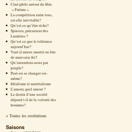
Ciné-philo autour du film:
» Fatima »
La compétition entre tous,
est-elle inévitable?
Qu’est-ce qu’être riche?
Spinoza, précurseur des
Lumières ?
Qu’est-ce que le tolérance
aujourd’hui?
Vaut-il mieux mentir ou être
de mauvaise foi?
Qu’entendons-nous par
peuple?
Peut-on se changer soi-
même?
Idéalisme et matérialisme
L’amour, quel amour ?
Le destin d’une société
dépend t-il de la volonté des
hommes?
> Toutes les restitutions
Saisons