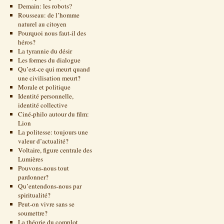
Demain: les robots?
Rousseau: de l’homme
naturel au citoyen
Pourquoi nous faut-il des
héros?
La tyrannie du désir
Les formes du dialogue
Qu’est-ce qui meurt quand
une civilisation meurt?
Morale et politique
Identité personnelle,
identité collective
Ciné-philo autour du film:
Lion
La politesse: toujours une
valeur d’actualité?
Voltaire, figure centrale des
Lumières
Pouvons-nous tout
pardonner?
Qu’entendons-nous par
spiritualité?
Peut-on vivre sans se
soumettre?
La théorie du complot