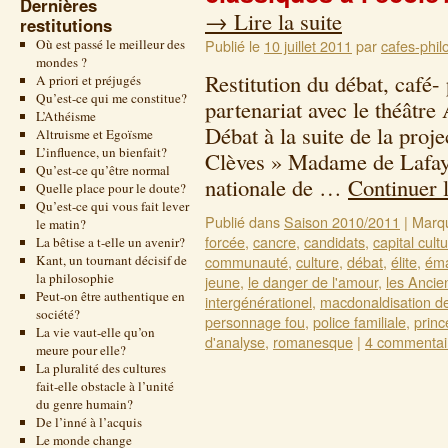
Dernières
→
Lire la suite
restitutions
Où est passé le meilleur des
Publié le
10 juillet 2011
par
cafes-phil
mondes ?
Restitution du débat, café-
A priori et préjugés
Qu’est-ce qui me constitue?
partenariat avec le théâtr
L’Athéisme
Débat à la suite de la proj
Altruisme et Egoïsme
L’influence, un bienfait?
Clèves » Madame de Lafaye
Qu’est-ce qu’être normal
nationale de …
Continuer 
Quelle place pour le doute?
Qu’est-ce qui vous fait lever
Publié dans
Saison 2010/2011
|
Marq
le matin?
forcée
,
cancre
,
candidats
,
capital cultu
La bêtise a t-elle un avenir?
Kant, un tournant décisif de
communauté
,
culture
,
débat
,
élite
,
éma
la philosophie
jeune
,
le danger de l'amour
,
les Ancie
Peut-on être authentique en
intergénérationel
,
macdonaldisation d
société?
personnage fou
,
police familiale
,
princ
La vie vaut-elle qu’on
d'analyse
,
romanesque
|
4 commentai
meure pour elle?
La pluralité des cultures
fait-elle obstacle à l’unité
du genre humain?
De l’inné à l’acquis
Le monde change