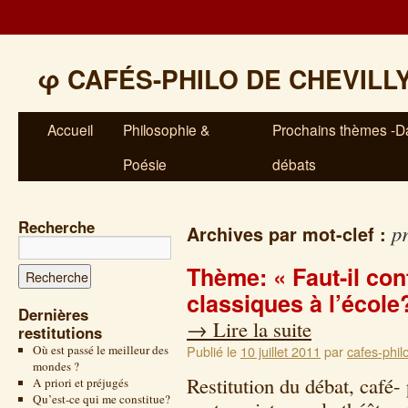
φ
CAFÉS-PHILO DE CHEVILL
Accueil
Philosophie &
Prochains thèmes -Da
Poésie
débats
Recherche
p
Archives par mot-clef :
Thème: « Faut-il con
classiques à l’école
Dernières
→
Lire la suite
restitutions
Où est passé le meilleur des
Publié le
10 juillet 2011
par
cafes-phil
mondes ?
Restitution du débat, café-
A priori et préjugés
Qu’est-ce qui me constitue?