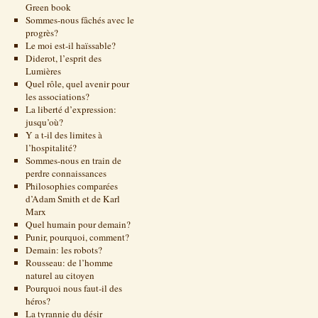
Green book
Sommes-nous fâchés avec le
progrès?
Le moi est-il haïssable?
Diderot, l’esprit des
Lumières
Quel rôle, quel avenir pour
les associations?
La liberté d’expression:
jusqu’où?
Y a t-il des limites à
l’hospitalité?
Sommes-nous en train de
perdre connaissances
Philosophies comparées
d’Adam Smith et de Karl
Marx
Quel humain pour demain?
Punir, pourquoi, comment?
Demain: les robots?
Rousseau: de l’homme
naturel au citoyen
Pourquoi nous faut-il des
héros?
La tyrannie du désir