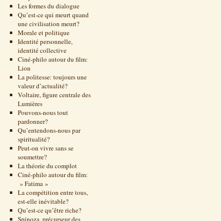
Les formes du dialogue
Qu’est-ce qui meurt quand
une civilisation meurt?
Morale et politique
Identité personnelle,
identité collective
Ciné-philo autour du film:
Lion
La politesse: toujours une
valeur d’actualité?
Voltaire, figure centrale des
Lumières
Pouvons-nous tout
pardonner?
Qu’entendons-nous par
spiritualité?
Peut-on vivre sans se
soumettre?
La théorie du complot
Ciné-philo autour du film:
» Fatima »
La compétition entre tous,
est-elle inévitable?
Qu’est-ce qu’être riche?
Spinoza, précurseur des