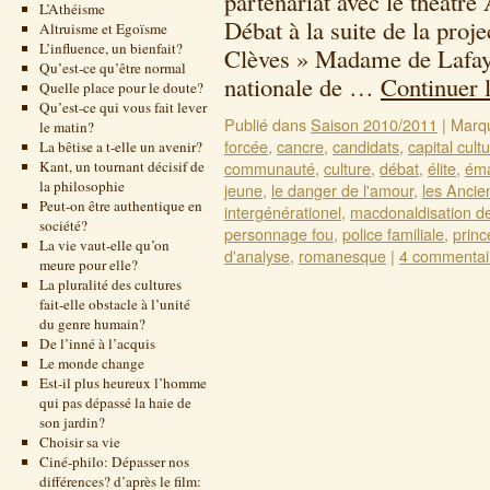
partenariat avec le théâtr
L’Athéisme
Débat à la suite de la proj
Altruisme et Egoïsme
L’influence, un bienfait?
Clèves » Madame de Lafaye
Qu’est-ce qu’être normal
nationale de …
Continuer 
Quelle place pour le doute?
Qu’est-ce qui vous fait lever
Publié dans
Saison 2010/2011
|
Marq
le matin?
forcée
,
cancre
,
candidats
,
capital cultu
La bêtise a t-elle un avenir?
Kant, un tournant décisif de
communauté
,
culture
,
débat
,
élite
,
éma
la philosophie
jeune
,
le danger de l'amour
,
les Ancie
Peut-on être authentique en
intergénérationel
,
macdonaldisation d
société?
personnage fou
,
police familiale
,
princ
La vie vaut-elle qu’on
d'analyse
,
romanesque
|
4 commentai
meure pour elle?
La pluralité des cultures
fait-elle obstacle à l’unité
du genre humain?
De l’inné à l’acquis
Le monde change
Est-il plus heureux l’homme
qui pas dépassé la haie de
son jardin?
Choisir sa vie
Ciné-philo: Dépasser nos
différences? d’après le film: