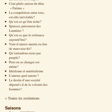
Ciné-philo autour du film:
» Fatima »
La compétition entre tous,
est-elle inévitable?
Qu’est-ce qu’être riche?
Spinoza, précurseur des
Lumières ?
Qu’est-ce que le tolérance
aujourd’hui?
Vaut-il mieux mentir ou être
de mauvaise foi?
Qu’entendons-nous par
peuple?
Peut-on se changer soi-
même?
Idéalisme et matérialisme
L’amour, quel amour ?
Le destin d’une société
dépend t-il de la volonté des
hommes?
> Toutes les restitutions
Saisons