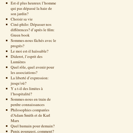
Est-il plus heureux l’homme
qui pas dépassé la haie de
son jardin?
Choisir sa vie
Ciné-philo: Dépasser nos
différences? d’après le film:
Green book
Sommes-nous fâchés avec le
progrès?
Le moi est-il haïssable?
Diderot, l’esprit des
Lumières
Quel rôle, quel avenir pour
les associations?
La liberté d’expression:
jusqu’où?
Y a t-il des limites à
l’hospitalité?
Sommes-nous en train de
perdre connaissances
Philosophies comparées
d’Adam Smith et de Karl
Marx
Quel humain pour demain?
Punir, pourquoi, comment?