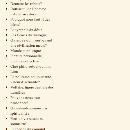
Demain: les robots?
Rousseau: de l’homme
naturel au citoyen
Pourquoi nous faut-il des
héros?
La tyrannie du désir
Les formes du dialogue
Qu’est-ce qui meurt quand
une civilisation meurt?
Morale et politique
Identité personnelle,
identité collective
Ciné-philo autour du film:
Lion
La politesse: toujours une
valeur d’actualité?
Voltaire, figure centrale des
Lumières
Pouvons-nous tout
pardonner?
Qu’entendons-nous par
spiritualité?
Peut-on vivre sans se
soumettre?
La théorie du complot