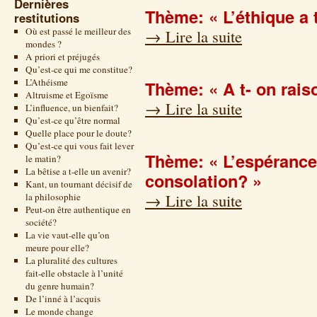
Dernières
Thème: « L’éthique a t
restitutions
Où est passé le meilleur des
→
Lire la suite
mondes ?
A priori et préjugés
Qu’est-ce qui me constitue?
L’Athéisme
Thème: « A t- on rais
Altruisme et Egoïsme
→
Lire la suite
L’influence, un bienfait?
Qu’est-ce qu’être normal
Quelle place pour le doute?
Qu’est-ce qui vous fait lever
Thème: « L’espérance,
le matin?
La bêtise a t-elle un avenir?
consolation? »
Kant, un tournant décisif de
→
Lire la suite
la philosophie
Peut-on être authentique en
société?
La vie vaut-elle qu’on
meure pour elle?
La pluralité des cultures
fait-elle obstacle à l’unité
du genre humain?
De l’inné à l’acquis
Le monde change