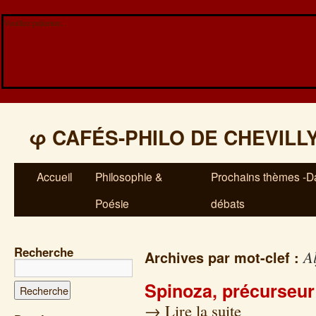
Veuillez patienter...
φ
CAFÉS-PHILO DE CHEVILL
Accueil
Philosophie &
Prochains thèmes -Da
Poésie
débats
Recherche
A
Archives par mot-clef :
Spinoza, précurseur
→
Lire la suite