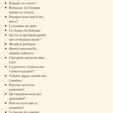
Demain: les robots?
Rousseau: de l’homme
naturel au citoyen
Pourquoi nous faut-il des
héros?
La tyrannie du désir
Les formes du dialogue
Qu’est-ce qui meurt quand
une civilisation meurt?
Morale et politique
Identité personnelle,
identité collective
Ciné-philo autour du film:
Lion
La politesse: toujours une
valeur d’actualité?
Voltaire, figure centrale des
Lumières
Pouvons-nous tout
pardonner?
Qu’entendons-nous par
spiritualité?
Peut-on vivre sans se
soumettre?
La théorie du complot