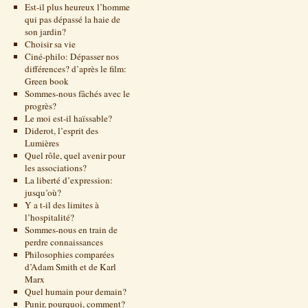
Est-il plus heureux l’homme
qui pas dépassé la haie de
son jardin?
Choisir sa vie
Ciné-philo: Dépasser nos
différences? d’après le film:
Green book
Sommes-nous fâchés avec le
progrès?
Le moi est-il haïssable?
Diderot, l’esprit des
Lumières
Quel rôle, quel avenir pour
les associations?
La liberté d’expression:
jusqu’où?
Y a t-il des limites à
l’hospitalité?
Sommes-nous en train de
perdre connaissances
Philosophies comparées
d’Adam Smith et de Karl
Marx
Quel humain pour demain?
Punir, pourquoi, comment?