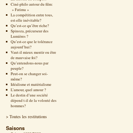
Ciné-philo autour du film:
» Fatima »
La compétition entre tous,
est-elle inévitable?
Qu’est-ce qu’être riche?
Spinoza, précurseur des
Lumières ?
Qu’est-ce que le tolérance
aujourd’hui?
Vaut-il mieux mentir ou être
de mauvaise foi?
Qu’entendons-nous par
peuple?
Peut-on se changer soi-
même?
Idéalisme et matérialisme
L’amour, quel amour ?
Le destin d’une société
dépend t-il de la volonté des
hommes?
> Toutes les restitutions
Saisons