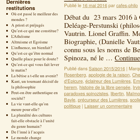
Dernières
Publié le
16 mai 2016
par
cafes-philo
restitutions
Où est passé le meilleur des
Débat du 23 mars 2016 à 
mondes ?
Deléage-Perstunski (philos
A priori et préjugés
Qu’est-ce qui me constitue?
Vautrin. Lionel Graffin. M
L’Athéisme
Biographie, (Danielle Vau
Altruisme et Egoïsme
L’influence, un bienfait?
connu sous les noms de Be
Qu’est-ce qu’être normal
Spinoza, né le …
Continue
Quelle place pour le doute?
Qu’est-ce qui vous fait lever
Publié dans
Saison 2015/2016
|
Marq
le matin?
Rosenberg
,
apologie de la raison
,
Ch
La bêtise a t-elle un avenir?
d'Epicure
,
éclaireur des Lumières
,
Emi
Kant, un tournant décisif de
herem
,
histoire de la libre pensée
,
Irv
la philosophie
Peut-on être authentique en
paradoxes spinozistes
,
libertin
,
Maïmo
société?
Bayle
,
précurseur des Lumières
,
scoli
La vie vaut-elle qu’on
politique
|
Laisser un commentaire
meure pour elle?
La pluralité des cultures
fait-elle obstacle à l’unité
du genre humain?
De l’inné à l’acquis
Le monde change