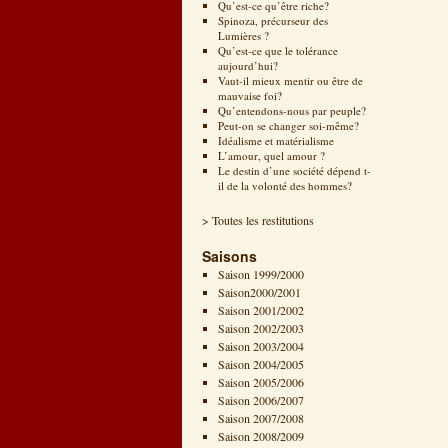
Qu’est-ce qu’être riche?
Spinoza, précurseur des
Lumières ?
Qu’est-ce que le tolérance
aujourd’hui?
Vaut-il mieux mentir ou être de
mauvaise foi?
Qu’entendons-nous par peuple?
Peut-on se changer soi-même?
Idéalisme et matérialisme
L’amour, quel amour ?
Le destin d’une société dépend t-
il de la volonté des hommes?
> Toutes les restitutions
Saisons
Saison 1999/2000
Saison2000/2001
Saison 2001/2002
Saison 2002/2003
Saison 2003/2004
Saison 2004/2005
Saison 2005/2006
Saison 2006/2007
Saison 2007/2008
Saison 2008/2009