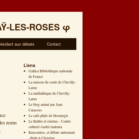
AŸ-LES-ROSES
φ
résidant aux débats
Contact
Liens
Gallica Bibliothèque nationale
de France
La maison du conte de Chevilly-
Larue
La médiathèque de Chevilly-
Larue
Le blog animé par Jean
Carassus
nce
Le café-philo de Montargis
Le théâtre et cinéma – Centre
 les noms
culturel André malraux
→
Rencontres, et débats autrement
–Britt et Christian.