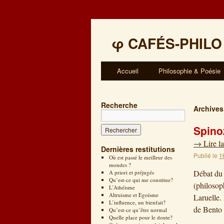
φ
CAFÉS-PHILO
Accueil
Philosophie & Poésie
Recherche
Archives
Spino
→
Lire la
Dernières restitutions
Publié le
1
Où est passé le meilleur des
mondes ?
Débat du
A priori et préjugés
Qu’est-ce qui me constitue?
(philosop
L’Athéisme
Altruisme et Egoïsme
Laruelle.
L’influence, un bienfait?
de Bento
Qu’est-ce qu’être normal
Quelle place pour le doute?