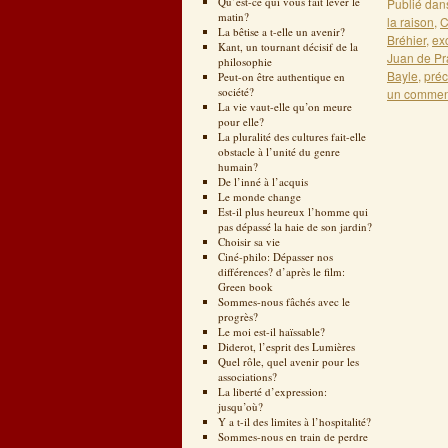
Qu’est-ce qui vous fait lever le
Publié dan
matin?
la raison
,
C
La bêtise a t-elle un avenir?
Bréhier
,
ex
Kant, un tournant décisif de la
Juan de P
philosophie
Bayle
,
préc
Peut-on être authentique en
société?
un commen
La vie vaut-elle qu’on meure
pour elle?
La pluralité des cultures fait-elle
obstacle à l’unité du genre
humain?
De l’inné à l’acquis
Le monde change
Est-il plus heureux l’homme qui
pas dépassé la haie de son jardin?
Choisir sa vie
Ciné-philo: Dépasser nos
différences? d’après le film:
Green book
Sommes-nous fâchés avec le
progrès?
Le moi est-il haïssable?
Diderot, l’esprit des Lumières
Quel rôle, quel avenir pour les
associations?
La liberté d’expression:
jusqu’où?
Y a t-il des limites à l’hospitalité?
Sommes-nous en train de perdre