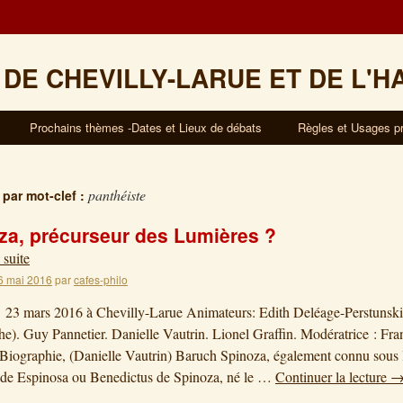
 DE CHEVILLY-LARUE ET DE L'H
Prochains thèmes -Dates et Lieux de débats
Règles et Usages p
panthéiste
 par mot-clef :
za, précurseur des Lumières ?
 suite
6 mai 2016
par
cafes-philo
 23 mars 2016 à Chevilly-Larue Animateurs: Edith Deléage-Perstunski
he). Guy Pannetier. Danielle Vautrin. Lionel Graffin. Modératrice : Fra
 Biographie, (Danielle Vautrin) Baruch Spinoza, également connu sous
 de Espinosa ou Benedictus de Spinoza, né le …
Continuer la lecture