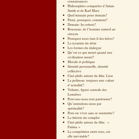
connaissances
Philosophies comparées d’Adam
Smith et de Karl Marx
Quel humain pour demain?
Punir, pourquoi, comment?
Demain: les robots?
Rousseau: de l’homme naturel au
citoyen
Pourquoi nous faut-il des héros?
La tyrannie du désir
Les formes du dialogue
Qu’est-ce qui meurt quand une
civilisation meurt?
Morale et politique
Identité personnelle, identité
collective
Ciné-philo autour du film: Lion
La politesse: toujours une valeur
d’actualité?
Voltaire, figure centrale des
Lumières
Pouvons-nous tout pardonner?
Qu’entendons-nous par
spiritualité?
Peut-on vivre sans se soumettre?
La théorie du complot
Ciné-philo autour du film: »
Fatima »
La compétition entre tous, est-
elle inévitable?