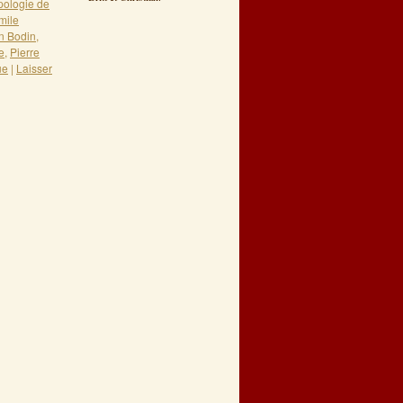
pologie de
mile
n Bodin
,
e
,
Pierre
ue
|
Laisser