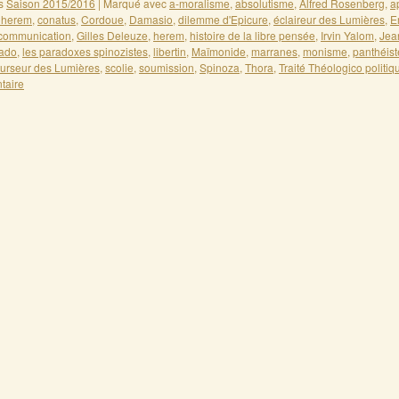
s
Saison 2015/2016
|
Marqué avec
a-moralisme
,
absolutisme
,
Alfred Rosenberg
,
a
herem
,
conatus
,
Cordoue
,
Damasio
,
dilemme d'Epicure
,
éclaireur des Lumières
,
E
communication
,
Gilles Deleuze
,
herem
,
histoire de la libre pensée
,
Irvin Yalom
,
Jea
rado
,
les paradoxes spinozistes
,
libertin
,
Maïmonide
,
marranes
,
monisme
,
panthéist
urseur des Lumières
,
scolie
,
soumission
,
Spinoza
,
Thora
,
Traité Théologico politiq
taire