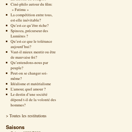
Ciné-philo autour du film:
» Fatima »
La compétition entre tous,
est-elle inévitable?
Qu’est-ce qu’être riche?
Spinoza, précurseur des
Lumières ?
Qu’est-ce que le tolérance
aujourd’hui?
Vaut-il mieux mentir ou être
de mauvaise foi?
Qu’entendons-nous par
peuple?
Peut-on se changer soi-
même?
Idéalisme et matérialisme
L’amour, quel amour ?
Le destin d’une société
dépend t-il de la volonté des
hommes?
> Toutes les restitutions
Saisons