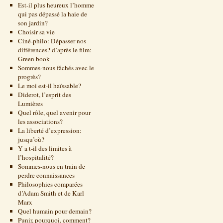
Est-il plus heureux l’homme
qui pas dépassé la haie de
son jardin?
Choisir sa vie
Ciné-philo: Dépasser nos
différences? d’après le film:
Green book
Sommes-nous fâchés avec le
progrès?
Le moi est-il haïssable?
Diderot, l’esprit des
Lumières
Quel rôle, quel avenir pour
les associations?
La liberté d’expression:
jusqu’où?
Y a t-il des limites à
l’hospitalité?
Sommes-nous en train de
perdre connaissances
Philosophies comparées
d’Adam Smith et de Karl
Marx
Quel humain pour demain?
Punir, pourquoi, comment?