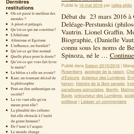
Dernières
Publié le
16 mai 2016
par
cafes-philo
restitutions
Où est passé le meilleur des
Débat du 23 mars 2016 à 
mondes ?
Deléage-Perstunski (philos
A priori et préjugés
Qu’est-ce qui me constitue?
Vautrin. Lionel Graffin. M
L’Athéisme
Biographie, (Danielle Vau
Altruisme et Egoïsme
L’influence, un bienfait?
connu sous les noms de Be
Qu’est-ce qu’être normal
Spinoza, né le …
Continue
Quelle place pour le doute?
Qu’est-ce qui vous fait lever
Publié dans
Saison 2015/2016
|
Marq
le matin?
Rosenberg
,
apologie de la raison
,
Ch
La bêtise a t-elle un avenir?
d'Epicure
,
éclaireur des Lumières
,
Emi
Kant, un tournant décisif de
herem
,
histoire de la libre pensée
,
Irv
la philosophie
Peut-on être authentique en
paradoxes spinozistes
,
libertin
,
Maïmo
société?
Bayle
,
précurseur des Lumières
,
scoli
La vie vaut-elle qu’on
politique
|
Laisser un commentaire
meure pour elle?
La pluralité des cultures
fait-elle obstacle à l’unité
du genre humain?
De l’inné à l’acquis
Le monde change