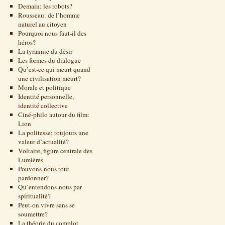
Demain: les robots?
Rousseau: de l’homme
naturel au citoyen
Pourquoi nous faut-il des
héros?
La tyrannie du désir
Les formes du dialogue
Qu’est-ce qui meurt quand
une civilisation meurt?
Morale et politique
Identité personnelle,
identité collective
Ciné-philo autour du film:
Lion
La politesse: toujours une
valeur d’actualité?
Voltaire, figure centrale des
Lumières
Pouvons-nous tout
pardonner?
Qu’entendons-nous par
spiritualité?
Peut-on vivre sans se
soumettre?
La théorie du complot