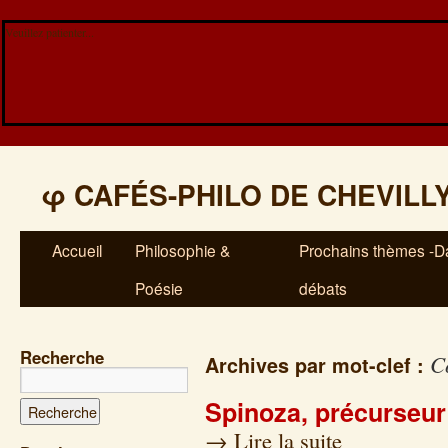
Veuillez patienter...
φ
CAFÉS-PHILO DE CHEVILL
Accueil
Philosophie &
Prochains thèmes -Da
Poésie
débats
Recherche
C
Archives par mot-clef :
Spinoza, précurseur
→
Lire la suite