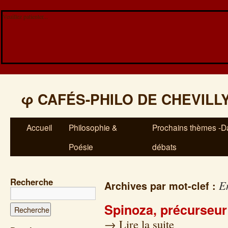
Veuillez patienter...
φ
CAFÉS-PHILO DE CHEVILL
Accueil
Philosophie &
Prochains thèmes -Da
Poésie
débats
Recherche
E
Archives par mot-clef :
Spinoza, précurseur
→
Lire la suite