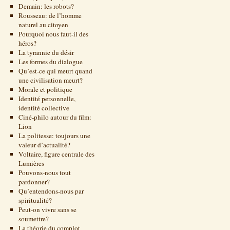
Demain: les robots?
Rousseau: de l’homme
naturel au citoyen
Pourquoi nous faut-il des
héros?
La tyrannie du désir
Les formes du dialogue
Qu’est-ce qui meurt quand
une civilisation meurt?
Morale et politique
Identité personnelle,
identité collective
Ciné-philo autour du film:
Lion
La politesse: toujours une
valeur d’actualité?
Voltaire, figure centrale des
Lumières
Pouvons-nous tout
pardonner?
Qu’entendons-nous par
spiritualité?
Peut-on vivre sans se
soumettre?
La théorie du complot