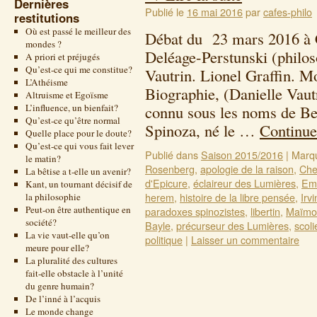
Dernières
Publié le
16 mai 2016
par
cafes-philo
restitutions
Où est passé le meilleur des
Débat du 23 mars 2016 à 
mondes ?
Deléage-Perstunski (philos
A priori et préjugés
Qu’est-ce qui me constitue?
Vautrin. Lionel Graffin. M
L’Athéisme
Biographie, (Danielle Vau
Altruisme et Egoïsme
L’influence, un bienfait?
connu sous les noms de Be
Qu’est-ce qu’être normal
Spinoza, né le …
Continue
Quelle place pour le doute?
Qu’est-ce qui vous fait lever
Publié dans
Saison 2015/2016
|
Marq
le matin?
Rosenberg
,
apologie de la raison
,
Ch
La bêtise a t-elle un avenir?
d'Epicure
,
éclaireur des Lumières
,
Emi
Kant, un tournant décisif de
herem
,
histoire de la libre pensée
,
Irv
la philosophie
Peut-on être authentique en
paradoxes spinozistes
,
libertin
,
Maïmo
société?
Bayle
,
précurseur des Lumières
,
scoli
La vie vaut-elle qu’on
politique
|
Laisser un commentaire
meure pour elle?
La pluralité des cultures
fait-elle obstacle à l’unité
du genre humain?
De l’inné à l’acquis
Le monde change