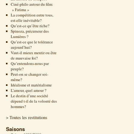
Ciné-philo autour du film:
» Fatima »
La compétition entre tous,
est-elle inévitable?
Qu’est-ce qu’être riche?
Spinoza, précurseur des
Lumières ?
Qu’est-ce que le tolérance
aujourd’hui?
Vaut-il mieux mentir ou être
de mauvaise foi?
Qu’entendons-nous par
peuple?
Peut-on se changer soi-
même?
Idéalisme et matérialisme
L’amour, quel amour ?
Le destin d’une société
dépend t-il de la volonté des
hommes?
> Toutes les restitutions
Saisons