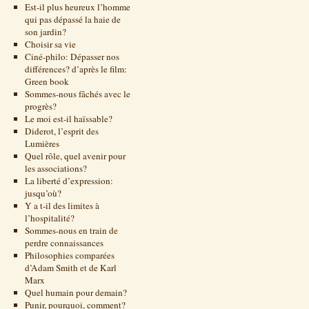
Est-il plus heureux l’homme
qui pas dépassé la haie de
son jardin?
Choisir sa vie
Ciné-philo: Dépasser nos
différences? d’après le film:
Green book
Sommes-nous fâchés avec le
progrès?
Le moi est-il haïssable?
Diderot, l’esprit des
Lumières
Quel rôle, quel avenir pour
les associations?
La liberté d’expression:
jusqu’où?
Y a t-il des limites à
l’hospitalité?
Sommes-nous en train de
perdre connaissances
Philosophies comparées
d’Adam Smith et de Karl
Marx
Quel humain pour demain?
Punir, pourquoi, comment?