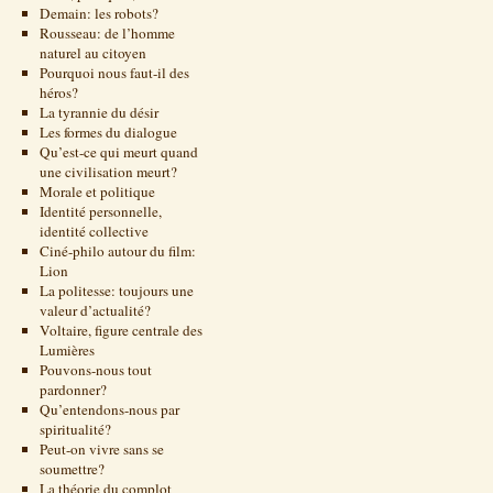
Demain: les robots?
Rousseau: de l’homme
naturel au citoyen
Pourquoi nous faut-il des
héros?
La tyrannie du désir
Les formes du dialogue
Qu’est-ce qui meurt quand
une civilisation meurt?
Morale et politique
Identité personnelle,
identité collective
Ciné-philo autour du film:
Lion
La politesse: toujours une
valeur d’actualité?
Voltaire, figure centrale des
Lumières
Pouvons-nous tout
pardonner?
Qu’entendons-nous par
spiritualité?
Peut-on vivre sans se
soumettre?
La théorie du complot