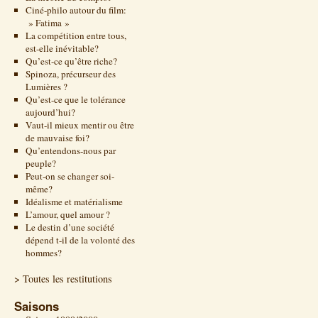
Ciné-philo autour du film:
» Fatima »
La compétition entre tous,
est-elle inévitable?
Qu’est-ce qu’être riche?
Spinoza, précurseur des
Lumières ?
Qu’est-ce que le tolérance
aujourd’hui?
Vaut-il mieux mentir ou être
de mauvaise foi?
Qu’entendons-nous par
peuple?
Peut-on se changer soi-
même?
Idéalisme et matérialisme
L’amour, quel amour ?
Le destin d’une société
dépend t-il de la volonté des
hommes?
> Toutes les restitutions
Saisons