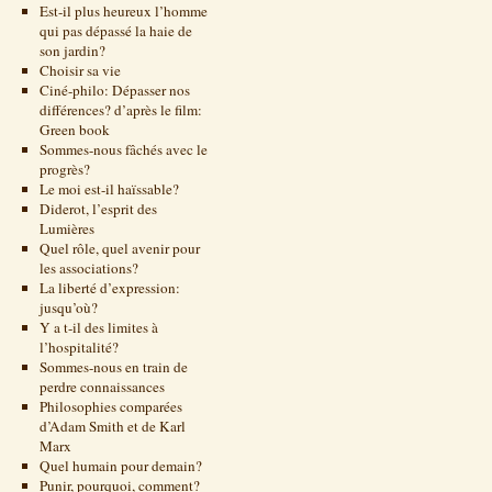
Est-il plus heureux l’homme
qui pas dépassé la haie de
son jardin?
Choisir sa vie
Ciné-philo: Dépasser nos
différences? d’après le film:
Green book
Sommes-nous fâchés avec le
progrès?
Le moi est-il haïssable?
Diderot, l’esprit des
Lumières
Quel rôle, quel avenir pour
les associations?
La liberté d’expression:
jusqu’où?
Y a t-il des limites à
l’hospitalité?
Sommes-nous en train de
perdre connaissances
Philosophies comparées
d’Adam Smith et de Karl
Marx
Quel humain pour demain?
Punir, pourquoi, comment?