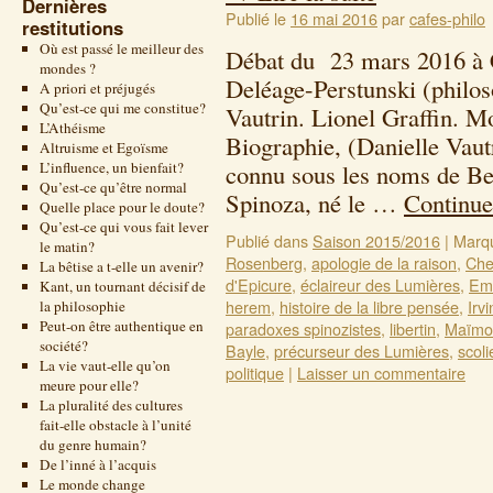
Dernières
Publié le
16 mai 2016
par
cafes-philo
restitutions
Où est passé le meilleur des
Débat du 23 mars 2016 à 
mondes ?
Deléage-Perstunski (philos
A priori et préjugés
Qu’est-ce qui me constitue?
Vautrin. Lionel Graffin. M
L’Athéisme
Biographie, (Danielle Vau
Altruisme et Egoïsme
L’influence, un bienfait?
connu sous les noms de Be
Qu’est-ce qu’être normal
Spinoza, né le …
Continue
Quelle place pour le doute?
Qu’est-ce qui vous fait lever
Publié dans
Saison 2015/2016
|
Marq
le matin?
Rosenberg
,
apologie de la raison
,
Ch
La bêtise a t-elle un avenir?
d'Epicure
,
éclaireur des Lumières
,
Emi
Kant, un tournant décisif de
herem
,
histoire de la libre pensée
,
Irv
la philosophie
Peut-on être authentique en
paradoxes spinozistes
,
libertin
,
Maïmo
société?
Bayle
,
précurseur des Lumières
,
scoli
La vie vaut-elle qu’on
politique
|
Laisser un commentaire
meure pour elle?
La pluralité des cultures
fait-elle obstacle à l’unité
du genre humain?
De l’inné à l’acquis
Le monde change