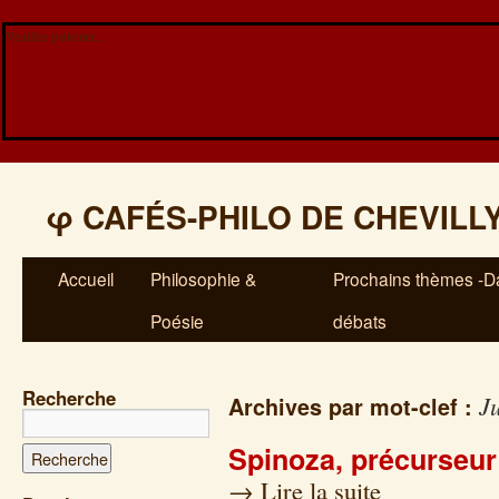
Veuillez patienter...
φ
CAFÉS-PHILO DE CHEVILL
Accueil
Philosophie &
Prochains thèmes -Da
Poésie
débats
Recherche
J
Archives par mot-clef :
Spinoza, précurseur
→
Lire la suite