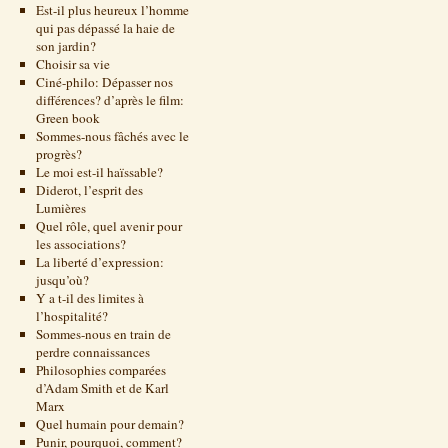
Est-il plus heureux l’homme
qui pas dépassé la haie de
son jardin?
Choisir sa vie
Ciné-philo: Dépasser nos
différences? d’après le film:
Green book
Sommes-nous fâchés avec le
progrès?
Le moi est-il haïssable?
Diderot, l’esprit des
Lumières
Quel rôle, quel avenir pour
les associations?
La liberté d’expression:
jusqu’où?
Y a t-il des limites à
l’hospitalité?
Sommes-nous en train de
perdre connaissances
Philosophies comparées
d’Adam Smith et de Karl
Marx
Quel humain pour demain?
Punir, pourquoi, comment?