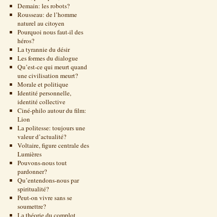
Demain: les robots?
Rousseau: de l’homme
naturel au citoyen
Pourquoi nous faut-il des
héros?
La tyrannie du désir
Les formes du dialogue
Qu’est-ce qui meurt quand
une civilisation meurt?
Morale et politique
Identité personnelle,
identité collective
Ciné-philo autour du film:
Lion
La politesse: toujours une
valeur d’actualité?
Voltaire, figure centrale des
Lumières
Pouvons-nous tout
pardonner?
Qu’entendons-nous par
spiritualité?
Peut-on vivre sans se
soumettre?
La théorie du complot