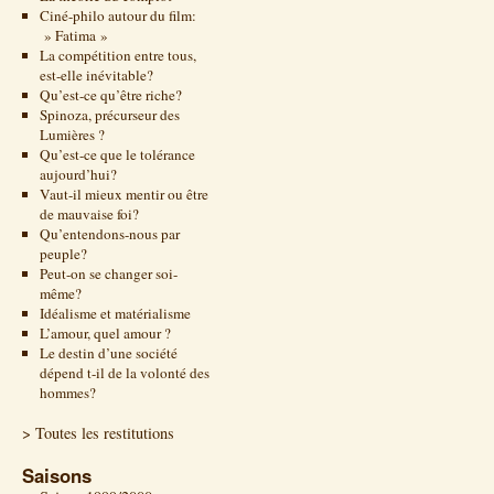
Ciné-philo autour du film:
» Fatima »
La compétition entre tous,
est-elle inévitable?
Qu’est-ce qu’être riche?
Spinoza, précurseur des
Lumières ?
Qu’est-ce que le tolérance
aujourd’hui?
Vaut-il mieux mentir ou être
de mauvaise foi?
Qu’entendons-nous par
peuple?
Peut-on se changer soi-
même?
Idéalisme et matérialisme
L’amour, quel amour ?
Le destin d’une société
dépend t-il de la volonté des
hommes?
> Toutes les restitutions
Saisons