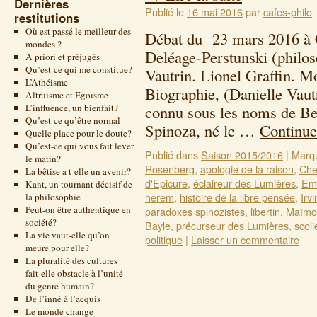
Dernières
Publié le
16 mai 2016
par
cafes-philo
restitutions
Où est passé le meilleur des
Débat du 23 mars 2016 à 
mondes ?
Deléage-Perstunski (philos
A priori et préjugés
Qu’est-ce qui me constitue?
Vautrin. Lionel Graffin. M
L’Athéisme
Biographie, (Danielle Vau
Altruisme et Egoïsme
L’influence, un bienfait?
connu sous les noms de Be
Qu’est-ce qu’être normal
Spinoza, né le …
Continue
Quelle place pour le doute?
Qu’est-ce qui vous fait lever
Publié dans
Saison 2015/2016
|
Marq
le matin?
Rosenberg
,
apologie de la raison
,
Ch
La bêtise a t-elle un avenir?
d'Epicure
,
éclaireur des Lumières
,
Emi
Kant, un tournant décisif de
herem
,
histoire de la libre pensée
,
Irv
la philosophie
Peut-on être authentique en
paradoxes spinozistes
,
libertin
,
Maïmo
société?
Bayle
,
précurseur des Lumières
,
scoli
La vie vaut-elle qu’on
politique
|
Laisser un commentaire
meure pour elle?
La pluralité des cultures
fait-elle obstacle à l’unité
du genre humain?
De l’inné à l’acquis
Le monde change