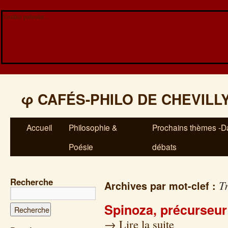
Veuillez patienter...
φ
CAFÉS-PHILO DE CHEVILL
Accueil
Philosophie &
Prochains thèmes -Da
Poésie
débats
Recherche
Tr
Archives par mot-clef :
Spinoza, précurseur
→
Lire la suite