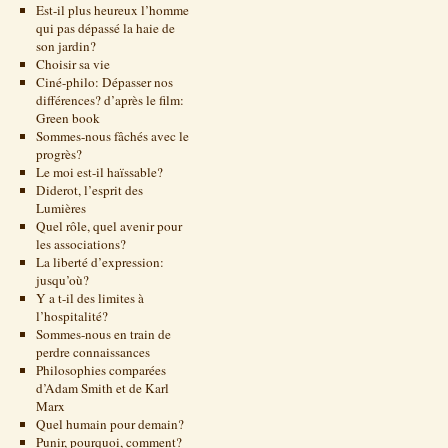
Est-il plus heureux l’homme
qui pas dépassé la haie de
son jardin?
Choisir sa vie
Ciné-philo: Dépasser nos
différences? d’après le film:
Green book
Sommes-nous fâchés avec le
progrès?
Le moi est-il haïssable?
Diderot, l’esprit des
Lumières
Quel rôle, quel avenir pour
les associations?
La liberté d’expression:
jusqu’où?
Y a t-il des limites à
l’hospitalité?
Sommes-nous en train de
perdre connaissances
Philosophies comparées
d’Adam Smith et de Karl
Marx
Quel humain pour demain?
Punir, pourquoi, comment?