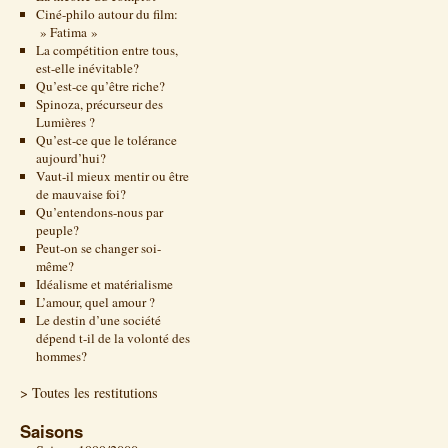
Ciné-philo autour du film:
» Fatima »
La compétition entre tous,
est-elle inévitable?
Qu’est-ce qu’être riche?
Spinoza, précurseur des
Lumières ?
Qu’est-ce que le tolérance
aujourd’hui?
Vaut-il mieux mentir ou être
de mauvaise foi?
Qu’entendons-nous par
peuple?
Peut-on se changer soi-
même?
Idéalisme et matérialisme
L’amour, quel amour ?
Le destin d’une société
dépend t-il de la volonté des
hommes?
> Toutes les restitutions
Saisons