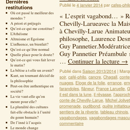
Dernières
Publié le
4 janvier 2014
par
cafes-phil
restitutions
Où est passé le meilleur des
« L’esprit vagabond… » Re
mondes ?
Chevilly-Larueavec la Ma
A priori et préjugés
Qu’est-ce qui me constitue?
à Chevilly-Larue Animateur
L’Athéisme
philosophe, Laurence Desn
Altruisme et Egoïsme
L’influence, un bienfait?
Guy Pannetier.Modératrice 
Qu’est-ce qu’être normal
Guy Pannetier Préambule s
Quelle place pour le doute?
…
Continuer la lecture
→
Qu’est-ce qui vous fait lever
le matin?
La bêtise a t-elle un avenir?
Publié dans
Saison 2013/2014
|
Marq
Kant, un tournant décisif de
soir
,
café-philo
,
cancre
,
Chagall
,
conte
la philosophie
nuages
,
Eloge de la folie
,
errance
,
err
Peut-on être authentique en
farandoles
,
flâneur
,
France Laruelle
,
G
société?
il est dans la lune
,
il rêvasse
,
l'approch
La vie vaut-elle qu’on
conte de Chevilly-Larue
,
Michel Jolivet
meure pour elle?
promenade
,
pudibond
,
quête initiatiqu
La pluralité des cultures
sentiers de la rêverie
,
tableau chinois
fait-elle obstacle à l’unité
vagabondages
,
vagabondages mascul
du genre humain?
De l’inné à l’acquis
commentaire
Le monde change