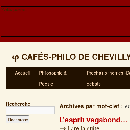
Veuillez patienter...
φ
CAFÉS-PHILO DE CHEVILL
Accueil
Philosophie &
Prochains thèmes -Da
Poésie
débats
Recherche
e
Archives par mot-clef :
L’esprit vagabond…
→
Lire la suite