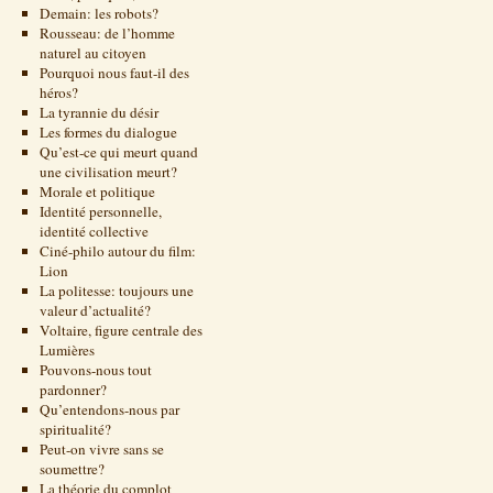
Demain: les robots?
Rousseau: de l’homme
naturel au citoyen
Pourquoi nous faut-il des
héros?
La tyrannie du désir
Les formes du dialogue
Qu’est-ce qui meurt quand
une civilisation meurt?
Morale et politique
Identité personnelle,
identité collective
Ciné-philo autour du film:
Lion
La politesse: toujours une
valeur d’actualité?
Voltaire, figure centrale des
Lumières
Pouvons-nous tout
pardonner?
Qu’entendons-nous par
spiritualité?
Peut-on vivre sans se
soumettre?
La théorie du complot