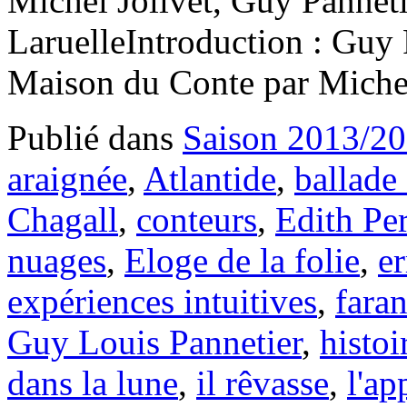
Michel Jolivet, Guy Panneti
LaruelleIntroduction : Guy 
Maison du Conte par Mich
Publié dans
Saison 2013/2
araignée
,
Atlantide
,
ballade 
Chagall
,
conteurs
,
Edith Pe
nuages
,
Eloge de la folie
,
e
expériences intuitives
,
fara
Guy Louis Pannetier
,
histoi
dans la lune
,
il rêvasse
,
l'ap