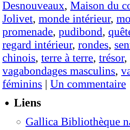
Desnouveaux
,
Maison du co
Jolivet
,
monde intérieur
,
mo
promenade
,
pudibond
,
quête
regard intérieur
,
rondes
,
sen
chinois
,
terre à terre
,
trésor
,
vagabondages masculins
,
v
féminins
|
Un commentaire
Liens
Gallica Bibliothèque n