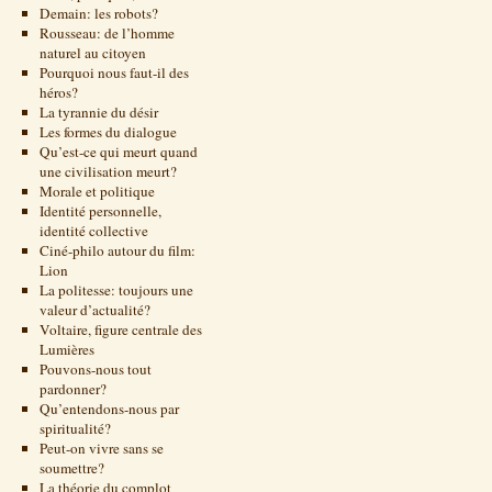
Demain: les robots?
Rousseau: de l’homme
naturel au citoyen
Pourquoi nous faut-il des
héros?
La tyrannie du désir
Les formes du dialogue
Qu’est-ce qui meurt quand
une civilisation meurt?
Morale et politique
Identité personnelle,
identité collective
Ciné-philo autour du film:
Lion
La politesse: toujours une
valeur d’actualité?
Voltaire, figure centrale des
Lumières
Pouvons-nous tout
pardonner?
Qu’entendons-nous par
spiritualité?
Peut-on vivre sans se
soumettre?
La théorie du complot