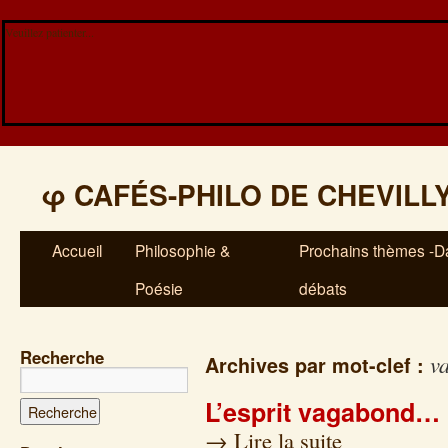
Veuillez patienter...
φ
CAFÉS-PHILO DE CHEVILL
Accueil
Philosophie &
Prochains thèmes -Da
Poésie
débats
Recherche
v
Archives par mot-clef :
L’esprit vagabond…
→
Lire la suite