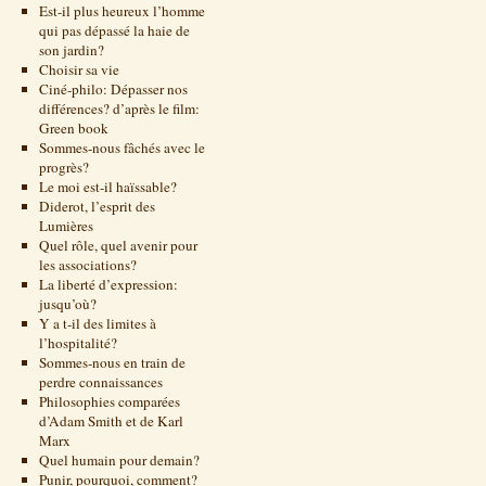
Est-il plus heureux l’homme
qui pas dépassé la haie de
son jardin?
Choisir sa vie
Ciné-philo: Dépasser nos
différences? d’après le film:
Green book
Sommes-nous fâchés avec le
progrès?
Le moi est-il haïssable?
Diderot, l’esprit des
Lumières
Quel rôle, quel avenir pour
les associations?
La liberté d’expression:
jusqu’où?
Y a t-il des limites à
l’hospitalité?
Sommes-nous en train de
perdre connaissances
Philosophies comparées
d’Adam Smith et de Karl
Marx
Quel humain pour demain?
Punir, pourquoi, comment?