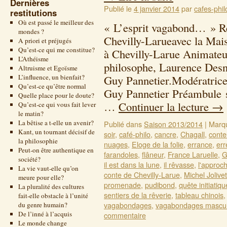
Dernières
Publié le
4 janvier 2014
par
cafes-phil
restitutions
Où est passé le meilleur des
« L’esprit vagabond… » Re
mondes ?
Chevilly-Larueavec la Ma
A priori et préjugés
Qu’est-ce qui me constitue?
à Chevilly-Larue Animateur
L’Athéisme
philosophe, Laurence Desn
Altruisme et Egoïsme
L’influence, un bienfait?
Guy Pannetier.Modératrice 
Qu’est-ce qu’être normal
Guy Pannetier Préambule s
Quelle place pour le doute?
…
Continuer la lecture
→
Qu’est-ce qui vous fait lever
le matin?
La bêtise a t-elle un avenir?
Publié dans
Saison 2013/2014
|
Marq
Kant, un tournant décisif de
soir
,
café-philo
,
cancre
,
Chagall
,
conte
la philosophie
nuages
,
Eloge de la folie
,
errance
,
err
Peut-on être authentique en
farandoles
,
flâneur
,
France Laruelle
,
G
société?
il est dans la lune
,
il rêvasse
,
l'approch
La vie vaut-elle qu’on
conte de Chevilly-Larue
,
Michel Jolivet
meure pour elle?
promenade
,
pudibond
,
quête initiatiqu
La pluralité des cultures
sentiers de la rêverie
,
tableau chinois
fait-elle obstacle à l’unité
vagabondages
,
vagabondages mascul
du genre humain?
De l’inné à l’acquis
commentaire
Le monde change