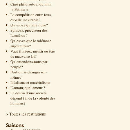
Ciné-philo autour du film:
» Fatima »
La compétition entre tous,
est-elle inévitable?
Qu’est-ce qu’être riche?
Spinoza, précurseur des
Lumières ?
Qu’est-ce que le tolérance
aujourd’hui?
Vaut-il mieux mentir ou être
de mauvaise foi?
Qu’entendons-nous par
peuple?
Peut-on se changer soi-
même?
Idéalisme et matérialisme
L’amour, quel amour ?
Le destin d’une société
dépend t-il de la volonté des
hommes?
> Toutes les restitutions
Saisons