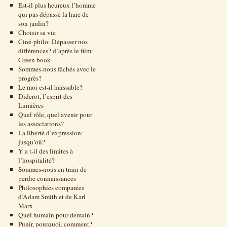
Est-il plus heureux l’homme
qui pas dépassé la haie de
son jardin?
Choisir sa vie
Ciné-philo: Dépasser nos
différences? d’après le film:
Green book
Sommes-nous fâchés avec le
progrès?
Le moi est-il haïssable?
Diderot, l’esprit des
Lumières
Quel rôle, quel avenir pour
les associations?
La liberté d’expression:
jusqu’où?
Y a t-il des limites à
l’hospitalité?
Sommes-nous en train de
perdre connaissances
Philosophies comparées
d’Adam Smith et de Karl
Marx
Quel humain pour demain?
Punir, pourquoi, comment?