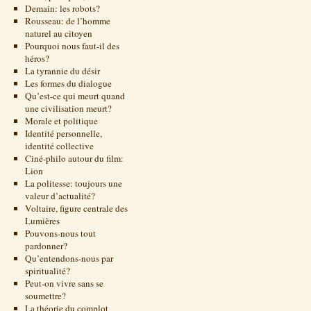
Demain: les robots?
Rousseau: de l’homme
naturel au citoyen
Pourquoi nous faut-il des
héros?
La tyrannie du désir
Les formes du dialogue
Qu’est-ce qui meurt quand
une civilisation meurt?
Morale et politique
Identité personnelle,
identité collective
Ciné-philo autour du film:
Lion
La politesse: toujours une
valeur d’actualité?
Voltaire, figure centrale des
Lumières
Pouvons-nous tout
pardonner?
Qu’entendons-nous par
spiritualité?
Peut-on vivre sans se
soumettre?
La théorie du complot