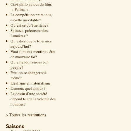
Ciné-philo autour du film:
» Fatima »
La compétition entre tous,
est-elle inévitable?
Qu’est-ce qu’être riche?
Spinoza, précurseur des
Lumières ?
Qu’est-ce que le tolérance
aujourd’hui?
Vaut-il mieux mentir ou être
de mauvaise foi?
Qu’entendons-nous par
peuple?
Peut-on se changer soi-
même?
Idéalisme et matérialisme
L’amour, quel amour ?
Le destin d’une société
dépend t-il de la volonté des
hommes?
> Toutes les restitutions
Saisons