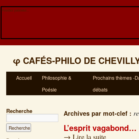
Veuillez patienter...
φ
CAFÉS-PHILO DE CHEVILL
Accueil
Philosophie &
Prochains thèmes -Da
Poésie
débats
Recherche
re
Archives par mot-clef :
L’esprit vagabond…
→
Lire la suite