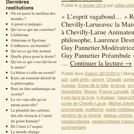
Dernières
Publié le
4 janvier 2014
par
cafes-phil
restitutions
Où est passé le meilleur des
« L’esprit vagabond… » Re
mondes ?
Chevilly-Larueavec la Ma
A priori et préjugés
Qu’est-ce qui me constitue?
à Chevilly-Larue Animateur
L’Athéisme
philosophe, Laurence Desn
Altruisme et Egoïsme
L’influence, un bienfait?
Guy Pannetier.Modératrice 
Qu’est-ce qu’être normal
Guy Pannetier Préambule s
Quelle place pour le doute?
…
Continuer la lecture
→
Qu’est-ce qui vous fait lever
le matin?
La bêtise a t-elle un avenir?
Publié dans
Saison 2013/2014
|
Marq
Kant, un tournant décisif de
soir
,
café-philo
,
cancre
,
Chagall
,
conte
la philosophie
nuages
,
Eloge de la folie
,
errance
,
err
Peut-on être authentique en
farandoles
,
flâneur
,
France Laruelle
,
G
société?
il est dans la lune
,
il rêvasse
,
l'approch
La vie vaut-elle qu’on
conte de Chevilly-Larue
,
Michel Jolivet
meure pour elle?
promenade
,
pudibond
,
quête initiatiqu
La pluralité des cultures
sentiers de la rêverie
,
tableau chinois
fait-elle obstacle à l’unité
vagabondages
,
vagabondages mascul
du genre humain?
De l’inné à l’acquis
commentaire
Le monde change