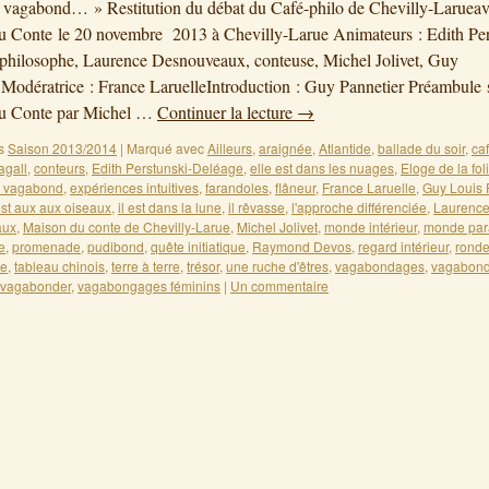
t vagabond… » Restitution du débat du Café-philo de Chevilly-Larueav
 Conte le 20 novembre 2013 à Chevilly-Larue Animateurs : Edith Per
philosophe, Laurence Desnouveaux, conteuse, Michel Jolivet, Guy
.Modératrice : France LaruelleIntroduction : Guy Pannetier Préambule s
u Conte par Michel …
Continuer la lecture
→
s
Saison 2013/2014
|
Marqué avec
Ailleurs
,
araignée
,
Atlantide
,
ballade du soir
,
ca
agall
,
conteurs
,
Edith Perstunski-Deléage
,
elle est dans les nuages
,
Eloge de la fol
t vagabond
,
expériences intuitives
,
farandoles
,
flâneur
,
France Laruelle
,
Guy Louis 
 est aux aux oiseaux
,
il est dans la lune
,
il rêvasse
,
l'approche différenciée
,
Laurenc
aux
,
Maison du conte de Chevilly-Larue
,
Michel Jolivet
,
monde intérieur
,
monde para
e
,
promenade
,
pudibond
,
quête initiatique
,
Raymond Devos
,
regard intérieur
,
rond
ie
,
tableau chinois
,
terre à terre
,
trésor
,
une ruche d'êtres
,
vagabondages
,
vagabon
vagabonder
,
vagabongages féminins
|
Un commentaire