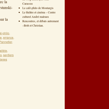
ec la
Carassus
stunski-
Le café-philo de Montargis
Le théâtre et cinéma – Centre
culturel André malraux
ur la
Rencontres, et débats autrement
–Britt et Christian.
fé-philo
,
ie
,
errance
,
Pannetier
,
e
llèle
,
es
,
sentiers
dages