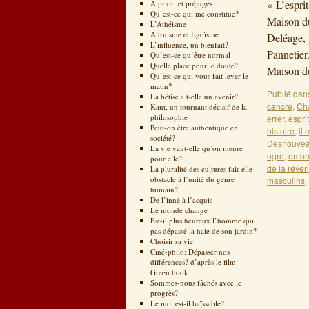
« L’espri
A priori et préjugés
Qu’est-ce qui me constitue?
Maison du
L’Athéisme
Altruisme et Egoïsme
Deléage, 
L’influence, un bienfait?
Pannetier
Qu’est-ce qu’être normal
Quelle place pour le doute?
Maison d
Qu’est-ce qui vous fait lever le
matin?
Publié dan
La bêtise a t-elle un avenir?
cancre
,
Ch
Kant, un tournant décisif de la
philosophie
errer
,
espri
Peut-on être authentique en
histoire
,
il
société?
Desnouve
La vie vaut-elle qu’on meure
ogre
,
ombr
pour elle?
de la rêver
La pluralité des cultures fait-elle
obstacle à l’unité du genre
masculins
,
humain?
De l’inné à l’acquis
Le monde change
Est-il plus heureux l’homme qui
pas dépassé la haie de son jardin?
Choisir sa vie
Ciné-philo: Dépasser nos
différences? d’après le film:
Green book
Sommes-nous fâchés avec le
progrès?
Le moi est-il haïssable?