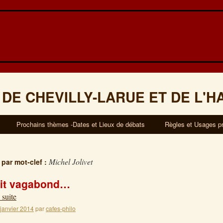
 DE CHEVILLY-LARUE ET DE L'H
Prochains thèmes -Dates et Lieux de débats
Règles et Usages p
Michel Jolivet
 par mot-clef :
rit vagabond…
 suite
 janvier 2014
par
cafes-philo