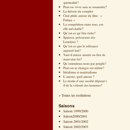
spiritualité?
Peut-on vivre sans se soumettre?
La théorie du complot
Ciné-philo autour du film: »
Fatima »
La compétition entre tous, est-
elle inévitable?
Qu’est-ce qu’être riche?
Spinoza, précurseur des
Lumières ?
Qu’est-ce que le tolérance
aujourd’hui?
Vaut-il mieux mentir ou être de
mauvaise foi?
Qu’entendons-nous par peuple?
Peut-on se changer soi-même?
Idéalisme et matérialisme
L’amour, quel amour ?
Le destin d’une société dépend t-
il de la volonté des hommes?
> Toutes les restitutions
Saisons
Saison 1999/2000
Saison2000/2001
Saison 2001/2002
Saison 2002/2003