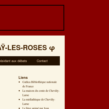
AŸ-LES-ROSES
φ
résidant aux débats
Contact
Liens
Gallica Bibliothèque nationale
de France
La maison du conte de Chevilly-
Larue
La médiathèque de Chevilly-
Larue
Le blog animé par Jean