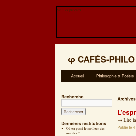
Veuillez patienter...
φ
CAFÉS-PHILO
Accueil
Philosophie & Poésie
Recherche
Archives
L’esp
→
Lire la
Dernières restitutions
Publié le
4
Où est passé le meilleur des
mondes ?