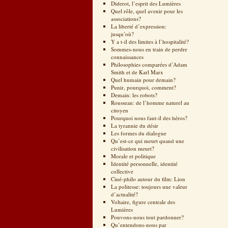
Diderot, l’esprit des Lumières
Quel rôle, quel avenir pour les
associations?
La liberté d’expression:
jusqu’où?
Y a t-il des limites à l’hospitalité?
Sommes-nous en train de perdre
connaissances
Philosophies comparées d’Adam
Smith et de Karl Marx
Quel humain pour demain?
Punir, pourquoi, comment?
Demain: les robots?
Rousseau: de l’homme naturel au
citoyen
Pourquoi nous faut-il des héros?
La tyrannie du désir
Les formes du dialogue
Qu’est-ce qui meurt quand une
civilisation meurt?
Morale et politique
Identité personnelle, identité
collective
Ciné-philo autour du film: Lion
La politesse: toujours une valeur
d’actualité?
Voltaire, figure centrale des
Lumières
Pouvons-nous tout pardonner?
Qu’entendons-nous par