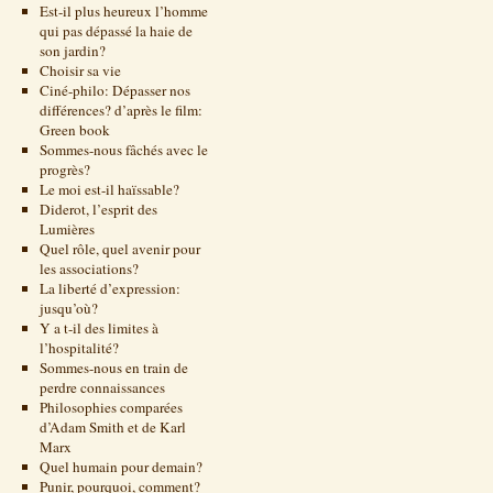
Est-il plus heureux l’homme
qui pas dépassé la haie de
son jardin?
Choisir sa vie
Ciné-philo: Dépasser nos
différences? d’après le film:
Green book
Sommes-nous fâchés avec le
progrès?
Le moi est-il haïssable?
Diderot, l’esprit des
Lumières
Quel rôle, quel avenir pour
les associations?
La liberté d’expression:
jusqu’où?
Y a t-il des limites à
l’hospitalité?
Sommes-nous en train de
perdre connaissances
Philosophies comparées
d’Adam Smith et de Karl
Marx
Quel humain pour demain?
Punir, pourquoi, comment?