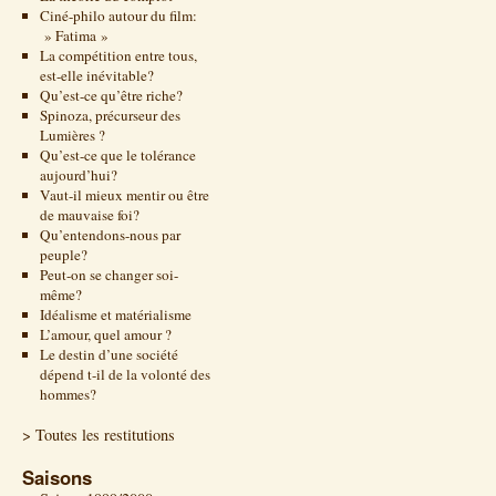
Ciné-philo autour du film:
» Fatima »
La compétition entre tous,
est-elle inévitable?
Qu’est-ce qu’être riche?
Spinoza, précurseur des
Lumières ?
Qu’est-ce que le tolérance
aujourd’hui?
Vaut-il mieux mentir ou être
de mauvaise foi?
Qu’entendons-nous par
peuple?
Peut-on se changer soi-
même?
Idéalisme et matérialisme
L’amour, quel amour ?
Le destin d’une société
dépend t-il de la volonté des
hommes?
> Toutes les restitutions
Saisons