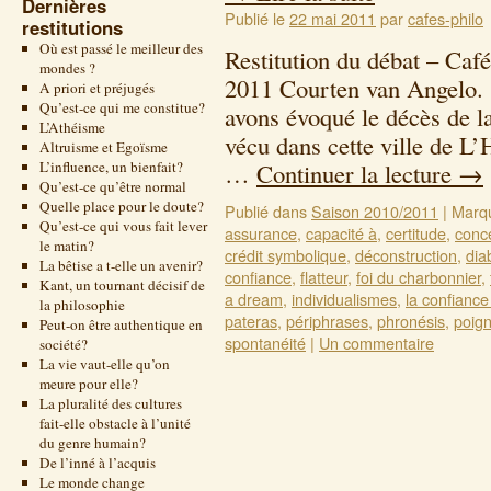
Dernières
Publié le
22 mai 2011
par
cafes-philo
restitutions
Où est passé le meilleur des
Restitution du débat – Café
mondes ?
2011 Courten van Angelo. 
A priori et préjugés
Qu’est-ce qui me constitue?
avons évoqué le décès de l
L’Athéisme
vécu dans cette ville de L
Altruisme et Egoïsme
L’influence, un bienfait?
…
Continuer la lecture
→
Qu’est-ce qu’être normal
Quelle place pour le doute?
Publié dans
Saison 2010/2011
|
Marq
Qu’est-ce qui vous fait lever
assurance
,
capacité à
,
certitude
,
conce
le matin?
crédit symbolique
,
déconstruction
,
dia
La bêtise a t-elle un avenir?
confiance
,
flatteur
,
foi du charbonnier
,
Kant, un tournant décisif de
a dream
,
individualismes
,
la confiance
la philosophie
pateras
,
périphrases
,
phronésis
,
poig
Peut-on être authentique en
spontanéité
|
Un commentaire
société?
La vie vaut-elle qu’on
meure pour elle?
La pluralité des cultures
fait-elle obstacle à l’unité
du genre humain?
De l’inné à l’acquis
Le monde change