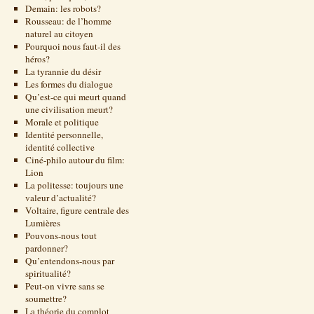
Demain: les robots?
Rousseau: de l’homme
naturel au citoyen
Pourquoi nous faut-il des
héros?
La tyrannie du désir
Les formes du dialogue
Qu’est-ce qui meurt quand
une civilisation meurt?
Morale et politique
Identité personnelle,
identité collective
Ciné-philo autour du film:
Lion
La politesse: toujours une
valeur d’actualité?
Voltaire, figure centrale des
Lumières
Pouvons-nous tout
pardonner?
Qu’entendons-nous par
spiritualité?
Peut-on vivre sans se
soumettre?
La théorie du complot