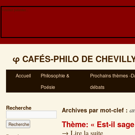
Veuillez patienter...
φ
CAFÉS-PHILO DE CHEVILL
Accueil
Philosophie &
Prochains thèmes -Da
Poésie
débats
Recherche
a
Archives par mot-clef :
Thème: « Est-il sage
→
Lire la suite