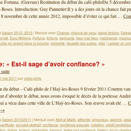
 Fortuna. (Gravure) Restitution du débat du café-philoDu 5 décembre
-Roses. Introduction: Guy Pannetier:Il y a des jours où la chance fait pa
e 8 novembre de cette année 2012, impossible d’éviter ce qui fait …
Cont
→
s
Saison 2012- 2013
|
Marqué avec
Chance
,
chance de cocu
,
dame fortune
,
Déess
ernité
,
Euro Millions
,
Fortuna
,
fortune
,
gagnants
,
heur mal heur
,
malchance
,
mazou
uiller en argent dans la bouche
,
probalité
,
réussite des autres
,
vida
|
Laisser un co
: « Est-il sage d’avoir confiance? »
 suite
2 mai 2011
par
cafes-philo
on du débat – Café-philo de l’Haÿ-les-Roses 9 février 2011 Courten va
t d’aborder le débat, nous avons évoqué le décès de la poétesse André
ui a vécu dans cette ville de L’Haÿ-les-Roses. Son œuvre avait été …
C
→
s
Saison 2010/2011
|
Marqué avec
Abd-al-Malik
,
affronter
,
amoureux
,
aplomb
,
ass
,
certitude
,
concept abstrait
,
confiance
,
confiance aveugle
,
création
,
crédit symboliq
tion
,
diable
,
enjeux
,
ephémère
,
escrocs
,
faites-moi confiance
,
flatteur
,
foi du charbo