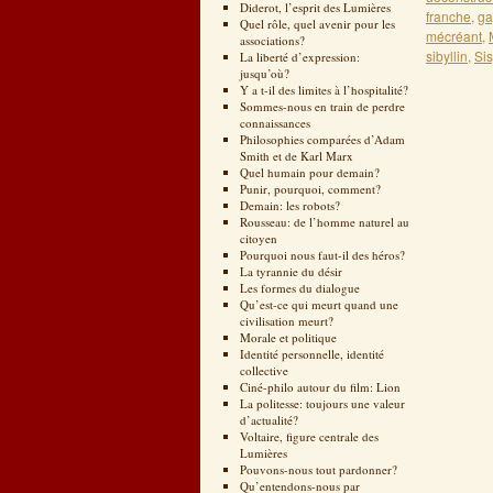
Diderot, l’esprit des Lumières
franche
,
ga
Quel rôle, quel avenir pour les
mécréant
,
associations?
sibyllin
,
Si
La liberté d’expression:
jusqu’où?
Y a t-il des limites à l’hospitalité?
Sommes-nous en train de perdre
connaissances
Philosophies comparées d’Adam
Smith et de Karl Marx
Quel humain pour demain?
Punir, pourquoi, comment?
Demain: les robots?
Rousseau: de l’homme naturel au
citoyen
Pourquoi nous faut-il des héros?
La tyrannie du désir
Les formes du dialogue
Qu’est-ce qui meurt quand une
civilisation meurt?
Morale et politique
Identité personnelle, identité
collective
Ciné-philo autour du film: Lion
La politesse: toujours une valeur
d’actualité?
Voltaire, figure centrale des
Lumières
Pouvons-nous tout pardonner?
Qu’entendons-nous par