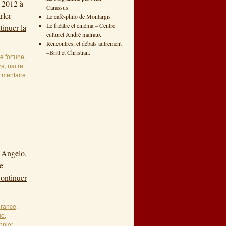
 2012 à
Carassus
rler
Le café-philo de Montargis
Le théâtre et cinéma – Centre
inuer la
culturel André malraux
Rencontres, et débats autrement
–Britt et Christian.
e fortune
,
za
,
naître
mmentaire
n Angelo.
e
ontinuer
urance
,
ue
,
nnier
,