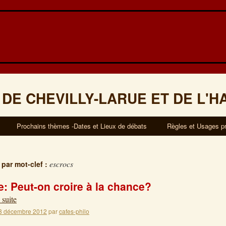
 DE CHEVILLY-LARUE ET DE L'H
Prochains thèmes -Dates et Lieux de débats
Règles et Usages p
escrocs
 par mot-clef :
: Peut-on croire à la chance?
 suite
8 décembre 2012
par
cafes-philo