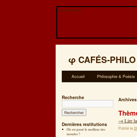
Veuillez patienter...
φ
CAFÉS-PHILO
Accueil
Philosophie & Poésie
Recherche
Archives
Thème
→
Lire la
Dernières restitutions
Publié le
2
Où est passé le meilleur des
mondes ?