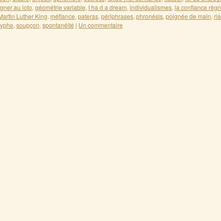
gner au loto
,
géométrie variable
,
I ha d a dream
,
individualismes
,
la confiance règ
Martin Luther King
,
méfiance
,
pateras
,
périphrases
,
phronésis
,
poignée de main
,
ri
syphe
,
soupçon
,
spontanéité
|
Un commentaire