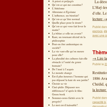
La déesse
A priori et préjugés
Qu’est-ce qui me constitue?
L’Haÿ-les
L’Athéisme
Altruisme et Egoïsme
d’elle. L
L’influence, un bienfait?
lecture
Qu’est-ce qu’être normal
Quelle place pour le doute?
Qu’est-ce qui vous fait lever le
Publié dan
matin?
escrocs
,
ét
La bêtise a t-elle un avenir?
avec une c
Kant, un tournant décisif de la
philosophie
Peut-on être authentique en
société?
Thème
La vie vaut-elle qu’on meure
pour elle?
→
Lire la
La pluralité des cultures fait-elle
obstacle à l’unité du genre
Publié le
2
humain?
De l’inné à l’acquis
Restituti
Le monde change
Est-il plus heureux l’homme qui
1886 Avan
pas dépassé la haie de son jardin?
Chédid, q
Choisir sa vie
Ciné-philo: Dépasser nos
la lecture
différences? d’après le film:
Green book
Publié dan
Sommes-nous fâchés avec le
progrès?
capacité à
Le moi est-il haïssable?
déconstruc