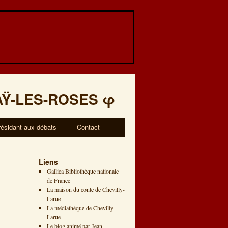
AŸ-LES-ROSES
φ
résidant aux débats
Contact
Liens
Gallica Bibliothèque nationale
de France
La maison du conte de Chevilly-
Larue
La médiathèque de Chevilly-
Larue
Le blog animé par Jean