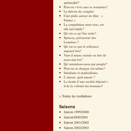
spiritualité?
Peut-on vivre sans se soumettre?
La théorie du complot
Ciné-philo autour du film: »
Fatima »
La compétition entre tous, est-
elle inévitable?
Qu’est-ce qu’être riche?
Spinoza, précurseur des
Lumières ?
Qu’est-ce que le tolérance
aujourd’hui?
Vaut-il mieux mentir ou être de
mauvaise foi?
Qu’entendons-nous par peuple?
Peut-on se changer soi-même?
Idéalisme et matérialisme
L’amour, quel amour ?
Le destin d’une société dépend t-
il de la volonté des hommes?
> Toutes les restitutions
Saisons
Saison 1999/2000
Saison2000/2001
Saison 2001/2002
Saison 2002/2003