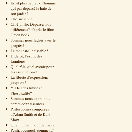
Est-il plus heureux l’homme
qui pas dépassé la haie de
son jardin?
Choisir sa vie
Ciné-philo: Dépasser nos
différences? d’après le film:
Green book
Sommes-nous fâchés avec le
progrès?
Le moi est-il haïssable?
Diderot, l’esprit des
Lumières
Quel rôle, quel avenir pour
les associations?
La liberté d’expression:
jusqu’où?
Y a t-il des limites à
l’hospitalité?
Sommes-nous en train de
perdre connaissances
Philosophies comparées
d’Adam Smith et de Karl
Marx
Quel humain pour demain?
Punir, pourquoi, comment?