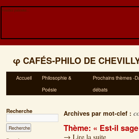
Veuillez patienter...
φ
CAFÉS-PHILO DE CHEVILL
Accueil
Philosophie &
Prochains thèmes -Da
Poésie
débats
Recherche
c
Archives par mot-clef :
Thème: « Est-il sage
→
Lire la suite