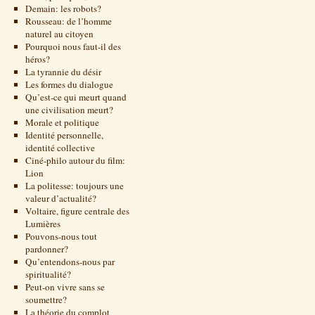
Demain: les robots?
Rousseau: de l’homme
naturel au citoyen
Pourquoi nous faut-il des
héros?
La tyrannie du désir
Les formes du dialogue
Qu’est-ce qui meurt quand
une civilisation meurt?
Morale et politique
Identité personnelle,
identité collective
Ciné-philo autour du film:
Lion
La politesse: toujours une
valeur d’actualité?
Voltaire, figure centrale des
Lumières
Pouvons-nous tout
pardonner?
Qu’entendons-nous par
spiritualité?
Peut-on vivre sans se
soumettre?
La théorie du complot