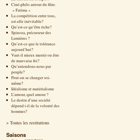
Ciné-philo autour du film:
» Fatima »
La compétition entre tous,
est-elle inévitable?
Qu’est-ce qu’être riche?
Spinoza, précurseur des
Lumières ?
Qu’est-ce que le tolérance
aujourd’hui?
Vaut-il mieux mentir ou être
de mauvaise foi?
Qu’entendons-nous par
peuple?
Peut-on se changer soi-
même?
Idéalisme et matérialisme
L’amour, quel amour ?
Le destin d’une société
dépend t-il de la volonté des
hommes?
> Toutes les restitutions
Saisons