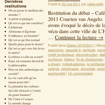
Dernières
Publié le
22 mai 2011
par
cafes-philo
restitutions
Où est passé le meilleur des
Restitution du débat – Café
mondes ?
2011 Courten van Angelo. 
A priori et préjugés
Qu’est-ce qui me constitue?
avons évoqué le décès de l
L’Athéisme
vécu dans cette ville de L
Altruisme et Egoïsme
L’influence, un bienfait?
…
Continuer la lecture
→
Qu’est-ce qu’être normal
Quelle place pour le doute?
Publié dans
Saison 2010/2011
|
Marq
Qu’est-ce qui vous fait lever
assurance
,
capacité à
,
certitude
,
conce
le matin?
crédit symbolique
,
déconstruction
,
dia
La bêtise a t-elle un avenir?
confiance
,
flatteur
,
foi du charbonnier
,
Kant, un tournant décisif de
a dream
,
individualismes
,
la confiance
la philosophie
pateras
,
périphrases
,
phronésis
,
poig
Peut-on être authentique en
spontanéité
|
Un commentaire
société?
La vie vaut-elle qu’on
meure pour elle?
La pluralité des cultures
fait-elle obstacle à l’unité
du genre humain?
De l’inné à l’acquis
Le monde change