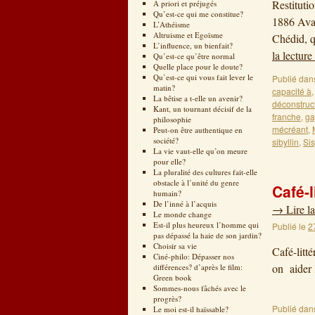
Restituti
A priori et préjugés
Qu’est-ce qui me constitue?
1886 Avan
L’Athéisme
Altruisme et Egoïsme
Chédid, q
L’influence, un bienfait?
la lecture
Qu’est-ce qu’être normal
Quelle place pour le doute?
Qu’est-ce qui vous fait lever le
Publié dan
matin?
capacité à
La bêtise a t-elle un avenir?
déconstruc
Kant, un tournant décisif de la
franche
,
ga
philosophie
mécréant
,
Peut-on être authentique en
société?
sibyllin
,
Si
La vie vaut-elle qu’on meure
pour elle?
La pluralité des cultures fait-elle
obstacle à l’unité du genre
Café-l
humain?
De l’inné à l’acquis
→
Lire la
Le monde change
Est-il plus heureux l’homme qui
Publié le
2
pas dépassé la haie de son jardin?
Choisir sa vie
Café-litt
Ciné-philo: Dépasser nos
on aider 
différences? d’après le film:
Green book
Sommes-nous fâchés avec le
progrès?
Publié dan
Le moi est-il haïssable?