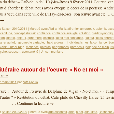
on du débat – Café-philo de l’Haÿ-les-Roses 9 février 2011 Courten va
t d’aborder le débat, nous avons évoqué le décès de la poétesse André
ui a vécu dans cette ville de L’Haÿ-les-Roses. Son œuvre avait été …
C
→
s
Saison 2010/2011
|
Marqué avec
Abd-al-Malik
,
affronter
,
amoureux
,
aplomb
,
ass
,
certitude
,
concept abstrait
,
confiance
,
confiance aveugle
,
création
,
crédit symboliq
tion
,
diable
,
enjeux
,
ephémère
,
escrocs
,
faites-moi confiance
,
flatteur
,
foi du charbo
gner au loto
,
géométrie variable
,
I ha d a dream
,
individualismes
,
la confiance règ
Martin Luther King
,
méfiance
,
pateras
,
périphrases
,
phronésis
,
poignée de main
,
ri
syphe
,
soupçon
,
spontanéité
|
Un commentaire
ittéraire autour de l’oeuvre « No et moi «
 suite
7 mars 2011
par
cafes-philo
éraire : Autour de l’œuvre de Delphine de Vigan « No et moi » « Jusq
l’autre ? » Restitution du débat. Café-philo de Chevilly-Larue. 25 fév
…
Continuer la lecture
→
s
Saison 2008/2009
|
Marqué avec
adolescentes
,
aide
,
aider
,
altruisme
,
Balthazar 