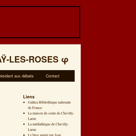
AŸ-LES-ROSES
φ
résidant aux débats
Contact
Liens
Gallica Bibliothèque nationale
de France
La maison du conte de Chevilly-
Larue
La médiathèque de Chevilly-
Larue
Le blog animé par Jean