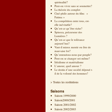
spiritualité?
Peut-on vivre sans se soumettre?
La théorie du complot
Ciné-philo autour du film: »
Fatima »
La compétition entre tous, est-
elle inévitable?
Qu’est-ce qu’être riche?
Spinoza, précurseur des
Lumières ?
Qu’est-ce que le tolérance
aujourd’hui?
Vaut-il mieux mentir ou être de
mauvaise foi?
Qu’entendons-nous par peuple?
Peut-on se changer soi-même?
Idéalisme et matérialisme
L’amour, quel amour ?
Le destin d’une société dépend t-
il de la volonté des hommes?
> Toutes les restitutions
Saisons
Saison 1999/2000
Saison2000/2001
Saison 2001/2002
Saison 2002/2003