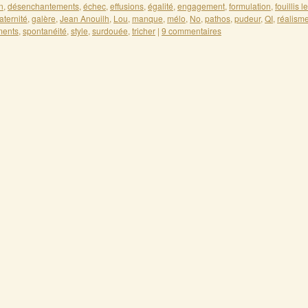
n
,
désenchantements
,
échec
,
effusions
,
égalité
,
engagement
,
formulation
,
fouillis l
raternité
,
galère
,
Jean Anouilh
,
Lou
,
manque
,
mélo
,
No
,
pathos
,
pudeur
,
QI
,
réalism
ments
,
spontanéité
,
style
,
surdouée
,
tricher
|
9 commentaires