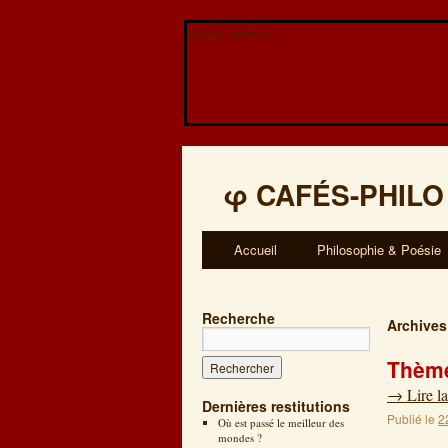
Veuillez patienter...
φ
CAFÉS-PHILO
Accueil
Philosophie & Poésie
Recherche
Archives
Thème
→
Lire la
Dernières restitutions
Publié le
2
Où est passé le meilleur des
mondes ?