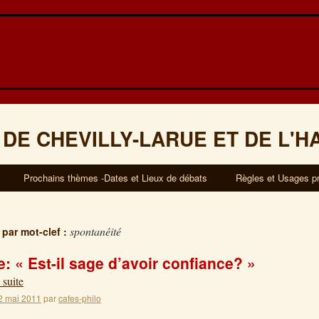
 DE CHEVILLY-LARUE ET DE L'H
Prochains thèmes -Dates et Lieux de débats
Règles et Usages p
spontanéité
 par mot-clef :
: « Est-il sage d’avoir confiance? »
 suite
2 mai 2011
par
cafes-philo