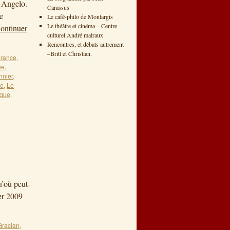
n Angelo.
Carassus
e
Le café-philo de Montargis
Le théâtre et cinéma – Centre
ontinuer
culturel André malraux
Rencontres, et débats autrement
–Britt et Christian.
urance
,
ue
,
nnier
,
ne
,
Le
sque
,
u’où peut-
rier 2009
Gracian
,