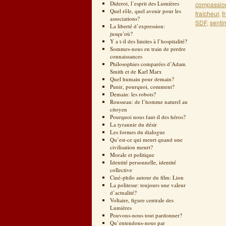
Diderot, l’esprit des Lumières
compassio
Quel rôle, quel avenir pour les
fraîcheur
,
f
associations?
SDF
,
senti
La liberté d’expression:
jusqu’où?
Y a t-il des limites à l’hospitalité?
Sommes-nous en train de perdre
connaissances
Philosophies comparées d’Adam
Smith et de Karl Marx
Quel humain pour demain?
Punir, pourquoi, comment?
Demain: les robots?
Rousseau: de l’homme naturel au
citoyen
Pourquoi nous faut-il des héros?
La tyrannie du désir
Les formes du dialogue
Qu’est-ce qui meurt quand une
civilisation meurt?
Morale et politique
Identité personnelle, identité
collective
Ciné-philo autour du film: Lion
La politesse: toujours une valeur
d’actualité?
Voltaire, figure centrale des
Lumières
Pouvons-nous tout pardonner?
Qu’entendons-nous par