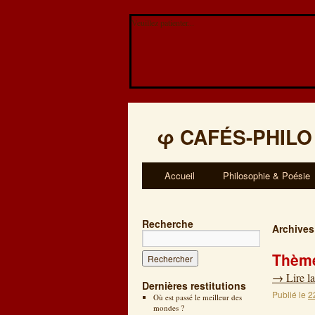
Veuillez patienter...
φ
CAFÉS-PHILO
Accueil
Philosophie & Poésie
Recherche
Archives
Thème
→
Lire la
Dernières restitutions
Publié le
2
Où est passé le meilleur des
mondes ?