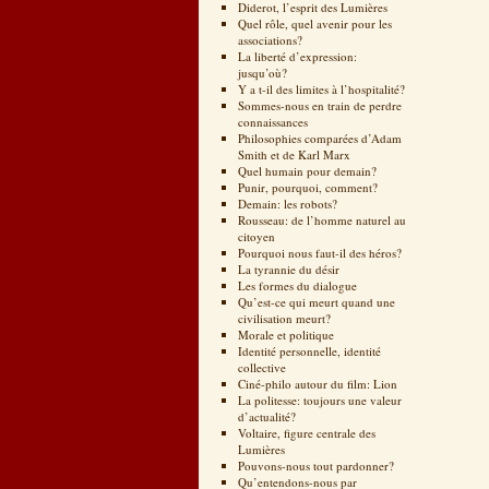
Diderot, l’esprit des Lumières
Quel rôle, quel avenir pour les
associations?
La liberté d’expression:
jusqu’où?
Y a t-il des limites à l’hospitalité?
Sommes-nous en train de perdre
connaissances
Philosophies comparées d’Adam
Smith et de Karl Marx
Quel humain pour demain?
Punir, pourquoi, comment?
Demain: les robots?
Rousseau: de l’homme naturel au
citoyen
Pourquoi nous faut-il des héros?
La tyrannie du désir
Les formes du dialogue
Qu’est-ce qui meurt quand une
civilisation meurt?
Morale et politique
Identité personnelle, identité
collective
Ciné-philo autour du film: Lion
La politesse: toujours une valeur
d’actualité?
Voltaire, figure centrale des
Lumières
Pouvons-nous tout pardonner?
Qu’entendons-nous par