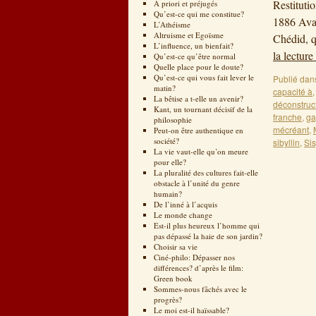
Restituti
A priori et préjugés
Qu’est-ce qui me constitue?
1886 Avan
L’Athéisme
Altruisme et Egoïsme
Chédid, q
L’influence, un bienfait?
la lecture
Qu’est-ce qu’être normal
Quelle place pour le doute?
Qu’est-ce qui vous fait lever le
Publié dan
matin?
capacité à
La bêtise a t-elle un avenir?
déconstruc
Kant, un tournant décisif de la
franche
,
ga
philosophie
mécréant
,
Peut-on être authentique en
société?
sibyllin
,
Si
La vie vaut-elle qu’on meure
pour elle?
La pluralité des cultures fait-elle
obstacle à l’unité du genre
humain?
De l’inné à l’acquis
Le monde change
Est-il plus heureux l’homme qui
pas dépassé la haie de son jardin?
Choisir sa vie
Ciné-philo: Dépasser nos
différences? d’après le film:
Green book
Sommes-nous fâchés avec le
progrès?
Le moi est-il haïssable?