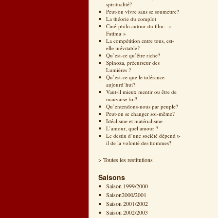
spiritualité?
Peut-on vivre sans se soumettre?
La théorie du complot
Ciné-philo autour du film: »
Fatima »
La compétition entre tous, est-
elle inévitable?
Qu’est-ce qu’être riche?
Spinoza, précurseur des
Lumières ?
Qu’est-ce que le tolérance
aujourd’hui?
Vaut-il mieux mentir ou être de
mauvaise foi?
Qu’entendons-nous par peuple?
Peut-on se changer soi-même?
Idéalisme et matérialisme
L’amour, quel amour ?
Le destin d’une société dépend t-
il de la volonté des hommes?
> Toutes les restitutions
Saisons
Saison 1999/2000
Saison2000/2001
Saison 2001/2002
Saison 2002/2003