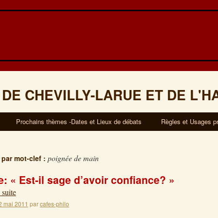
 DE CHEVILLY-LARUE ET DE L'H
Prochains thèmes -Dates et Lieux de débats
Règles et Usages p
poignée de main
 par mot-clef :
: « Est-il sage d’avoir confiance? »
 suite
2 mai 2011
par
cafes-philo