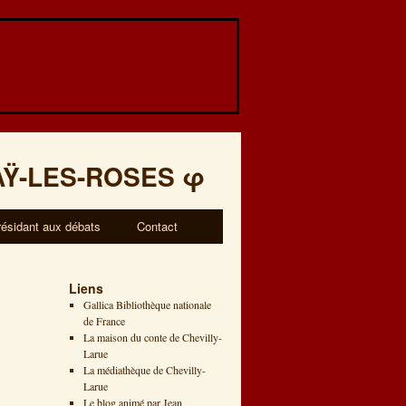
AŸ-LES-ROSES
φ
résidant aux débats
Contact
Liens
Gallica Bibliothèque nationale
de France
La maison du conte de Chevilly-
Larue
La médiathèque de Chevilly-
Larue
Le blog animé par Jean