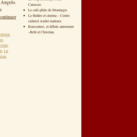
n Angelo.
Carassus
e
Le café-philo de Montargis
Le théâtre et cinéma – Centre
ontinuer
culturel André malraux
Rencontres, et débats autrement
–Britt et Christian.
urance
,
ue
,
nnier
,
ne
,
Le
sque
,