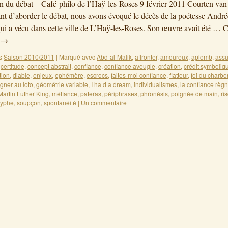
on du débat – Café-philo de l’Haÿ-les-Roses 9 février 2011 Courten va
t d’aborder le débat, nous avons évoqué le décès de la poétesse André
ui a vécu dans cette ville de L’Haÿ-les-Roses. Son œuvre avait été …
C
→
s
Saison 2010/2011
|
Marqué avec
Abd-al-Malik
,
affronter
,
amoureux
,
aplomb
,
ass
,
certitude
,
concept abstrait
,
confiance
,
confiance aveugle
,
création
,
crédit symboliq
tion
,
diable
,
enjeux
,
ephémère
,
escrocs
,
faites-moi confiance
,
flatteur
,
foi du charbo
gner au loto
,
géométrie variable
,
I ha d a dream
,
individualismes
,
la confiance règ
Martin Luther King
,
méfiance
,
pateras
,
périphrases
,
phronésis
,
poignée de main
,
ri
syphe
,
soupçon
,
spontanéité
|
Un commentaire