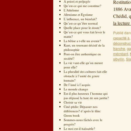
Restituti
A priori et préjugés
Qu’est-ce qui me constitue?
1886 Avan
L’Athéisme
Altruisme et Egoïsme
Chédid, q
L’influence, un bienfait?
la lecture
Qu’est-ce qu’être normal
Quelle place pour le doute?
Qu’est-ce qui vous fait lever le
Publié dan
matin?
capacité à
La bêtise a t-elle un avenir?
déconstruc
Kant, un tournant décisif de la
franche
,
ga
philosophie
mécréant
,
Peut-on être authentique en
société?
sibyllin
,
Si
La vie vaut-elle qu’on meure
pour elle?
La pluralité des cultures fait-elle
obstacle à l’unité du genre
humain?
De l’inné à l’acquis
Le monde change
Est-il plus heureux l’homme qui
pas dépassé la haie de son jardin?
Choisir sa vie
Ciné-philo: Dépasser nos
différences? d’après le film:
Green book
Sommes-nous fâchés avec le
progrès?
Le moi est-il haïssable?