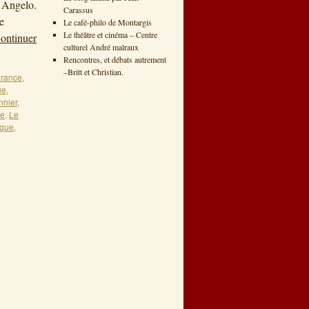
n Angelo.
Carassus
e
Le café-philo de Montargis
Le théâtre et cinéma – Centre
ontinuer
culturel André malraux
Rencontres, et débats autrement
–Britt et Christian.
urance
,
ue
,
nnier
,
ne
,
Le
sque
,