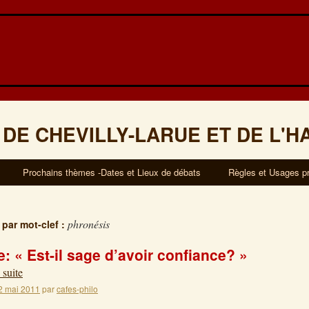
 DE CHEVILLY-LARUE ET DE L'H
Prochains thèmes -Dates et Lieux de débats
Règles et Usages p
phronésis
 par mot-clef :
: « Est-il sage d’avoir confiance? »
 suite
2 mai 2011
par
cafes-philo