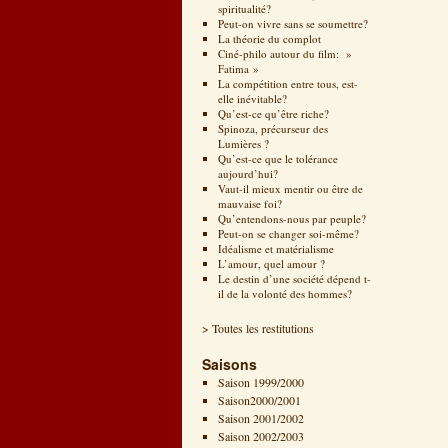
spiritualité?
Peut-on vivre sans se soumettre?
La théorie du complot
Ciné-philo autour du film: »
Fatima »
La compétition entre tous, est-
elle inévitable?
Qu’est-ce qu’être riche?
Spinoza, précurseur des
Lumières ?
Qu’est-ce que le tolérance
aujourd’hui?
Vaut-il mieux mentir ou être de
mauvaise foi?
Qu’entendons-nous par peuple?
Peut-on se changer soi-même?
Idéalisme et matérialisme
L’amour, quel amour ?
Le destin d’une société dépend t-
il de la volonté des hommes?
> Toutes les restitutions
Saisons
Saison 1999/2000
Saison2000/2001
Saison 2001/2002
Saison 2002/2003