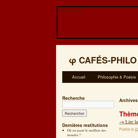
Veuillez patienter...
φ
CAFÉS-PHILO
Accueil
Philosophie & Poésie
Recherche
Archives
Thème
→
Lire la
Dernières restitutions
Publié le
2
Où est passé le meilleur des
mondes ?