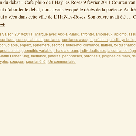
on du débat – Café-philo de l’Haÿ-les-Roses 9 février 2011 Courten va
t d’aborder le débat, nous avons évoqué le décès de la poétesse André
ui a vécu dans cette ville de L’Haÿ-les-Roses. Son œuvre avait été …
C
→
s
Saison 2010/2011
|
Marqué avec
Abd-al-Malik
,
affronter
,
amoureux
,
aplomb
,
ass
,
certitude
,
concept abstrait
,
confiance
,
confiance aveugle
,
création
,
crédit symboliq
tion
,
diable
,
enjeux
,
ephémère
,
escrocs
,
faites-moi confiance
,
flatteur
,
foi du charbo
gner au loto
,
géométrie variable
,
I ha d a dream
,
individualismes
,
la confiance règ
Martin Luther King
,
méfiance
,
pateras
,
périphrases
,
phronésis
,
poignée de main
,
ri
syphe
,
soupçon
,
spontanéité
|
Un commentaire