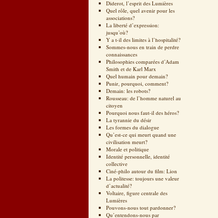
Diderot, l’esprit des Lumières
Quel rôle, quel avenir pour les
associations?
La liberté d’expression:
jusqu’où?
Y a t-il des limites à l’hospitalité?
Sommes-nous en train de perdre
connaissances
Philosophies comparées d’Adam
Smith et de Karl Marx
Quel humain pour demain?
Punir, pourquoi, comment?
Demain: les robots?
Rousseau: de l’homme naturel au
citoyen
Pourquoi nous faut-il des héros?
La tyrannie du désir
Les formes du dialogue
Qu’est-ce qui meurt quand une
civilisation meurt?
Morale et politique
Identité personnelle, identité
collective
Ciné-philo autour du film: Lion
La politesse: toujours une valeur
d’actualité?
Voltaire, figure centrale des
Lumières
Pouvons-nous tout pardonner?
Qu’entendons-nous par