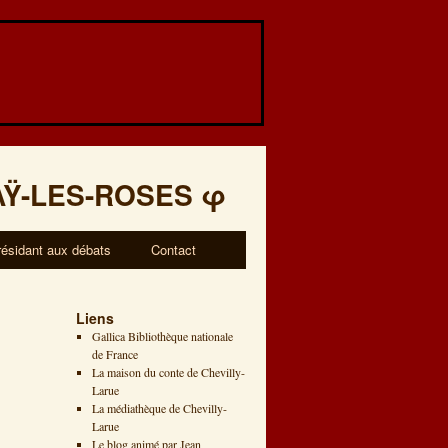
AŸ-LES-ROSES
φ
résidant aux débats
Contact
Liens
Gallica Bibliothèque nationale
de France
La maison du conte de Chevilly-
Larue
La médiathèque de Chevilly-
Larue
Le blog animé par Jean