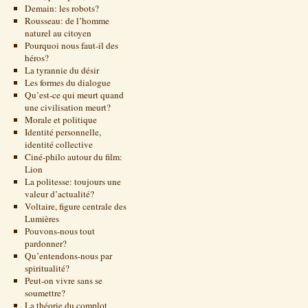
Demain: les robots?
Rousseau: de l’homme
naturel au citoyen
Pourquoi nous faut-il des
héros?
La tyrannie du désir
Les formes du dialogue
Qu’est-ce qui meurt quand
une civilisation meurt?
Morale et politique
Identité personnelle,
identité collective
Ciné-philo autour du film:
Lion
La politesse: toujours une
valeur d’actualité?
Voltaire, figure centrale des
Lumières
Pouvons-nous tout
pardonner?
Qu’entendons-nous par
spiritualité?
Peut-on vivre sans se
soumettre?
La théorie du complot