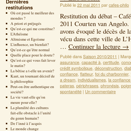
Dernières
Publié le
22 mai 2011
par
cafes-philo
restitutions
Où est passé le meilleur des
Restitution du débat – Café
mondes ?
2011 Courten van Angelo. 
A priori et préjugés
Qu’est-ce qui me constitue?
avons évoqué le décès de l
L’Athéisme
vécu dans cette ville de L
Altruisme et Egoïsme
L’influence, un bienfait?
…
Continuer la lecture
→
Qu’est-ce qu’être normal
Quelle place pour le doute?
Publié dans
Saison 2010/2011
|
Marq
Qu’est-ce qui vous fait lever
assurance
,
capacité à
,
certitude
,
conce
le matin?
crédit symbolique
,
déconstruction
,
dia
La bêtise a t-elle un avenir?
confiance
,
flatteur
,
foi du charbonnier
,
Kant, un tournant décisif de
a dream
,
individualismes
,
la confiance
la philosophie
pateras
,
périphrases
,
phronésis
,
poig
Peut-on être authentique en
spontanéité
|
Un commentaire
société?
La vie vaut-elle qu’on
meure pour elle?
La pluralité des cultures
fait-elle obstacle à l’unité
du genre humain?
De l’inné à l’acquis
Le monde change