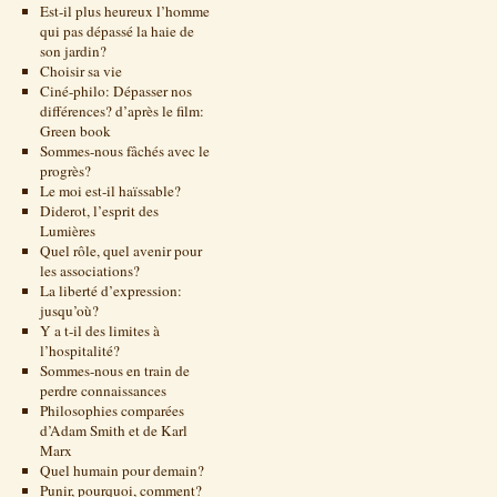
Est-il plus heureux l’homme
qui pas dépassé la haie de
son jardin?
Choisir sa vie
Ciné-philo: Dépasser nos
différences? d’après le film:
Green book
Sommes-nous fâchés avec le
progrès?
Le moi est-il haïssable?
Diderot, l’esprit des
Lumières
Quel rôle, quel avenir pour
les associations?
La liberté d’expression:
jusqu’où?
Y a t-il des limites à
l’hospitalité?
Sommes-nous en train de
perdre connaissances
Philosophies comparées
d’Adam Smith et de Karl
Marx
Quel humain pour demain?
Punir, pourquoi, comment?