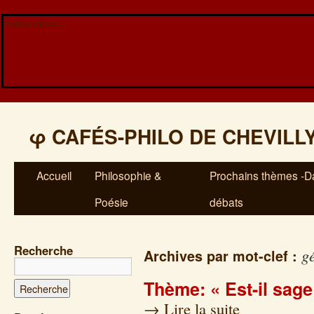
Veuillez patienter...
φ
CAFÉS-PHILO DE CHEVILL
Accueil
Philosophie &
Prochains thèmes -Da
Poésie
débats
Recherche
g
Archives par mot-clef :
Thème: « Est-il sage
→
Lire la suite