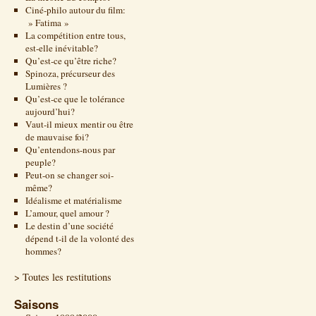
Ciné-philo autour du film:
» Fatima »
La compétition entre tous,
est-elle inévitable?
Qu’est-ce qu’être riche?
Spinoza, précurseur des
Lumières ?
Qu’est-ce que le tolérance
aujourd’hui?
Vaut-il mieux mentir ou être
de mauvaise foi?
Qu’entendons-nous par
peuple?
Peut-on se changer soi-
même?
Idéalisme et matérialisme
L’amour, quel amour ?
Le destin d’une société
dépend t-il de la volonté des
hommes?
> Toutes les restitutions
Saisons