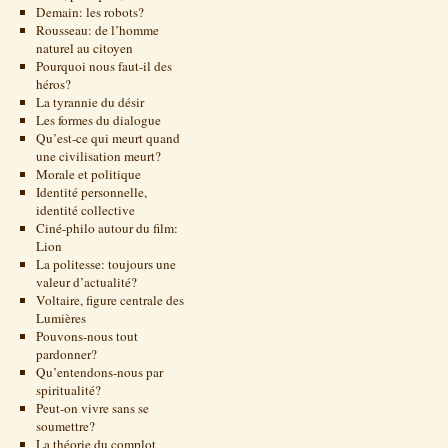
Demain: les robots?
Rousseau: de l’homme
naturel au citoyen
Pourquoi nous faut-il des
héros?
La tyrannie du désir
Les formes du dialogue
Qu’est-ce qui meurt quand
une civilisation meurt?
Morale et politique
Identité personnelle,
identité collective
Ciné-philo autour du film:
Lion
La politesse: toujours une
valeur d’actualité?
Voltaire, figure centrale des
Lumières
Pouvons-nous tout
pardonner?
Qu’entendons-nous par
spiritualité?
Peut-on vivre sans se
soumettre?
La théorie du complot