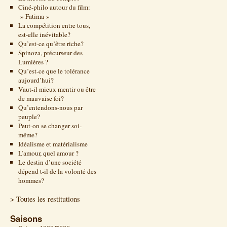
Ciné-philo autour du film:
» Fatima »
La compétition entre tous,
est-elle inévitable?
Qu’est-ce qu’être riche?
Spinoza, précurseur des
Lumières ?
Qu’est-ce que le tolérance
aujourd’hui?
Vaut-il mieux mentir ou être
de mauvaise foi?
Qu’entendons-nous par
peuple?
Peut-on se changer soi-
même?
Idéalisme et matérialisme
L’amour, quel amour ?
Le destin d’une société
dépend t-il de la volonté des
hommes?
> Toutes les restitutions
Saisons