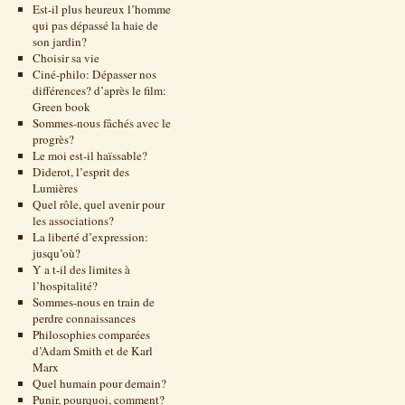
Est-il plus heureux l’homme
qui pas dépassé la haie de
son jardin?
Choisir sa vie
Ciné-philo: Dépasser nos
différences? d’après le film:
Green book
Sommes-nous fâchés avec le
progrès?
Le moi est-il haïssable?
Diderot, l’esprit des
Lumières
Quel rôle, quel avenir pour
les associations?
La liberté d’expression:
jusqu’où?
Y a t-il des limites à
l’hospitalité?
Sommes-nous en train de
perdre connaissances
Philosophies comparées
d’Adam Smith et de Karl
Marx
Quel humain pour demain?
Punir, pourquoi, comment?