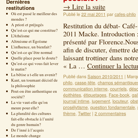
Dernières
→
Lire la suite
restitutions
Où est passé le meilleur des
Publié le
22 mai 2011
par
cafes-philo
mondes ?
Restitution du débat- Café
A priori et préjugés
Qu’est-ce qui me constitue?
2011 Macke. Introduction :
L’Athéisme
présenté par Florence.Nou
Altruisme et Egoïsme
L’influence, un bienfait?
afin de discuter, émettre d
Qu’est-ce qu’être normal
laissant trottiner dans not
Quelle place pour le doute?
Qu’est-ce qui vous fait lever
« La …
Continuer la lect
le matin?
La bêtise a t-elle un avenir?
Publié dans
Saison 2010/2011
|
Marq
Kant, un tournant décisif de
philo
,
casse-tête
,
champs sémantique
la philosophie
communication interne
,
courriels
,
déso
Peut-on être authentique en
épithètes
,
étiquetages
,
Face-book
,
gal
société?
journal intime
,
jugement
,
locuteur
,
obs
La vie vaut-elle qu’on
prosélytisme
,
question fondamentale
,
meure pour elle?
thème
,
Twitter
|
2 commentaires
La pluralité des cultures
fait-elle obstacle à l’unité
du genre humain?
De l’inné à l’acquis
Le monde change