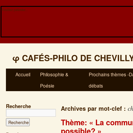
Veuillez patienter...
φ
CAFÉS-PHILO DE CHEVILL
Accueil
Philosophie &
Prochains thèmes -Da
Poésie
débats
Recherche
c
Archives par mot-clef :
Thème: « La communi
possible? »