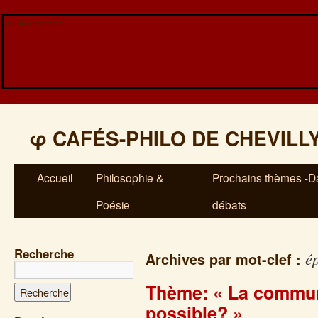
Veuillez patienter...
φ
CAFÉS-PHILO DE CHEVILL
Accueil
Philosophie &
Prochains thèmes -Da
Poésie
débats
Recherche
ép
Archives par mot-clef :
Thème: « La communi
possible? »