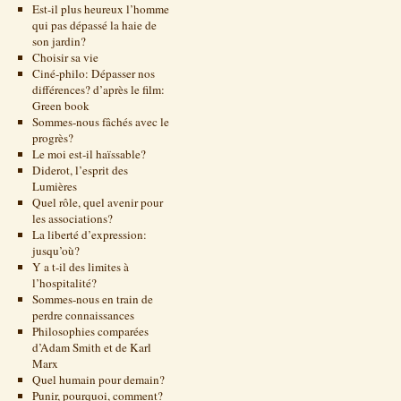
Est-il plus heureux l’homme
qui pas dépassé la haie de
son jardin?
Choisir sa vie
Ciné-philo: Dépasser nos
différences? d’après le film:
Green book
Sommes-nous fâchés avec le
progrès?
Le moi est-il haïssable?
Diderot, l’esprit des
Lumières
Quel rôle, quel avenir pour
les associations?
La liberté d’expression:
jusqu’où?
Y a t-il des limites à
l’hospitalité?
Sommes-nous en train de
perdre connaissances
Philosophies comparées
d’Adam Smith et de Karl
Marx
Quel humain pour demain?
Punir, pourquoi, comment?