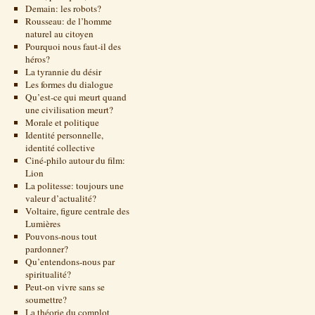
Demain: les robots?
Rousseau: de l’homme
naturel au citoyen
Pourquoi nous faut-il des
héros?
La tyrannie du désir
Les formes du dialogue
Qu’est-ce qui meurt quand
une civilisation meurt?
Morale et politique
Identité personnelle,
identité collective
Ciné-philo autour du film:
Lion
La politesse: toujours une
valeur d’actualité?
Voltaire, figure centrale des
Lumières
Pouvons-nous tout
pardonner?
Qu’entendons-nous par
spiritualité?
Peut-on vivre sans se
soumettre?
La théorie du complot