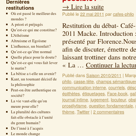
Dernières
→
Lire la suite
restitutions
Où est passé le meilleur des
Publié le
22 mai 2011
par
cafes-philo
mondes ?
Restitution du débat- Café
A priori et préjugés
Qu’est-ce qui me constitue?
2011 Macke. Introduction :
L’Athéisme
présenté par Florence.Nou
Altruisme et Egoïsme
L’influence, un bienfait?
afin de discuter, émettre d
Qu’est-ce qu’être normal
laissant trottiner dans not
Quelle place pour le doute?
Qu’est-ce qui vous fait lever
« La …
Continuer la lect
le matin?
La bêtise a t-elle un avenir?
Publié dans
Saison 2010/2011
|
Marq
Kant, un tournant décisif de
philo
,
casse-tête
,
champs sémantique
la philosophie
communication interne
,
courriels
,
déso
Peut-on être authentique en
épithètes
,
étiquetages
,
Face-book
,
gal
société?
journal intime
,
jugement
,
locuteur
,
obs
La vie vaut-elle qu’on
prosélytisme
,
question fondamentale
,
meure pour elle?
thème
,
Twitter
|
2 commentaires
La pluralité des cultures
fait-elle obstacle à l’unité
du genre humain?
De l’inné à l’acquis
Le monde change