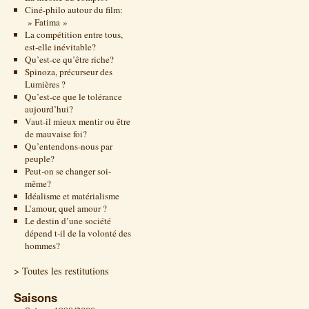
Ciné-philo autour du film:
» Fatima »
La compétition entre tous,
est-elle inévitable?
Qu’est-ce qu’être riche?
Spinoza, précurseur des
Lumières ?
Qu’est-ce que le tolérance
aujourd’hui?
Vaut-il mieux mentir ou être
de mauvaise foi?
Qu’entendons-nous par
peuple?
Peut-on se changer soi-
même?
Idéalisme et matérialisme
L’amour, quel amour ?
Le destin d’une société
dépend t-il de la volonté des
hommes?
> Toutes les restitutions
Saisons