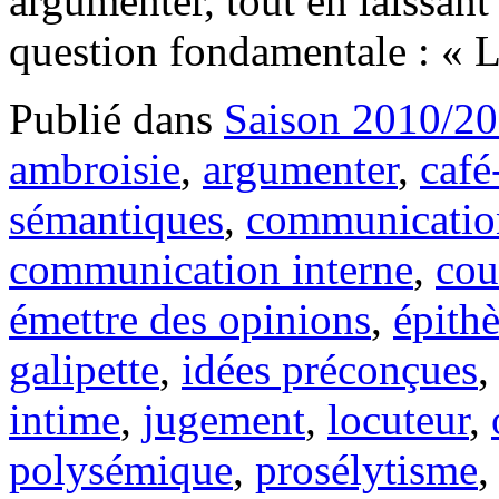
argumenter, tout en laissant 
question fondamentale : «
Publié dans
Saison 2010/2
ambroisie
,
argumenter
,
café
sémantiques
,
communicatio
communication interne
,
cou
émettre des opinions
,
épithè
galipette
,
idées préconçues
intime
,
jugement
,
locuteur
,
polysémique
,
prosélytisme