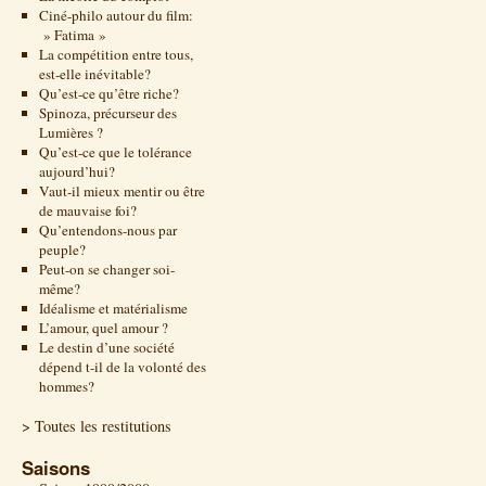
Ciné-philo autour du film:
» Fatima »
La compétition entre tous,
est-elle inévitable?
Qu’est-ce qu’être riche?
Spinoza, précurseur des
Lumières ?
Qu’est-ce que le tolérance
aujourd’hui?
Vaut-il mieux mentir ou être
de mauvaise foi?
Qu’entendons-nous par
peuple?
Peut-on se changer soi-
même?
Idéalisme et matérialisme
L’amour, quel amour ?
Le destin d’une société
dépend t-il de la volonté des
hommes?
> Toutes les restitutions
Saisons