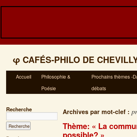
φ
CAFÉS-PHILO DE CHEVILL
Accueil
Philosophie &
Prochains thèmes -Da
Poésie
débats
Recherche
p
Archives par mot-clef :
Thème: « La communi
possible? »