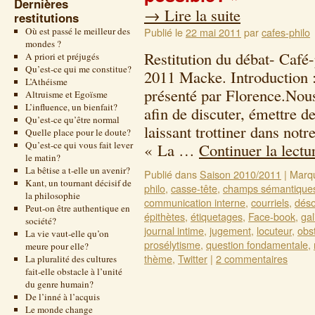
Dernières
→
Lire la suite
restitutions
Où est passé le meilleur des
Publié le
22 mai 2011
par
cafes-philo
mondes ?
Restitution du débat- Café
A priori et préjugés
Qu’est-ce qui me constitue?
2011 Macke. Introduction :
L’Athéisme
présenté par Florence.Nou
Altruisme et Egoïsme
L’influence, un bienfait?
afin de discuter, émettre d
Qu’est-ce qu’être normal
laissant trottiner dans not
Quelle place pour le doute?
Qu’est-ce qui vous fait lever
« La …
Continuer la lect
le matin?
La bêtise a t-elle un avenir?
Publié dans
Saison 2010/2011
|
Marq
Kant, un tournant décisif de
philo
,
casse-tête
,
champs sémantique
la philosophie
communication interne
,
courriels
,
déso
Peut-on être authentique en
épithètes
,
étiquetages
,
Face-book
,
gal
société?
journal intime
,
jugement
,
locuteur
,
obs
La vie vaut-elle qu’on
prosélytisme
,
question fondamentale
,
meure pour elle?
thème
,
Twitter
|
2 commentaires
La pluralité des cultures
fait-elle obstacle à l’unité
du genre humain?
De l’inné à l’acquis
Le monde change