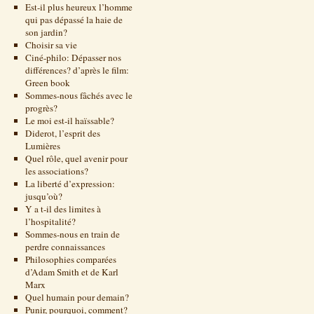
Est-il plus heureux l’homme
qui pas dépassé la haie de
son jardin?
Choisir sa vie
Ciné-philo: Dépasser nos
différences? d’après le film:
Green book
Sommes-nous fâchés avec le
progrès?
Le moi est-il haïssable?
Diderot, l’esprit des
Lumières
Quel rôle, quel avenir pour
les associations?
La liberté d’expression:
jusqu’où?
Y a t-il des limites à
l’hospitalité?
Sommes-nous en train de
perdre connaissances
Philosophies comparées
d’Adam Smith et de Karl
Marx
Quel humain pour demain?
Punir, pourquoi, comment?