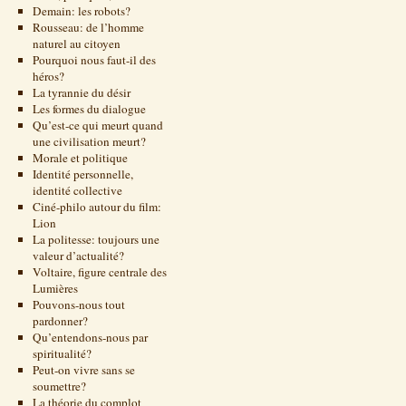
Demain: les robots?
Rousseau: de l’homme
naturel au citoyen
Pourquoi nous faut-il des
héros?
La tyrannie du désir
Les formes du dialogue
Qu’est-ce qui meurt quand
une civilisation meurt?
Morale et politique
Identité personnelle,
identité collective
Ciné-philo autour du film:
Lion
La politesse: toujours une
valeur d’actualité?
Voltaire, figure centrale des
Lumières
Pouvons-nous tout
pardonner?
Qu’entendons-nous par
spiritualité?
Peut-on vivre sans se
soumettre?
La théorie du complot