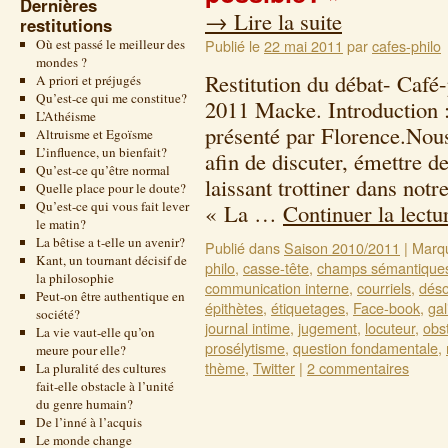
Dernières
→
Lire la suite
restitutions
Où est passé le meilleur des
Publié le
22 mai 2011
par
cafes-philo
mondes ?
Restitution du débat- Café
A priori et préjugés
Qu’est-ce qui me constitue?
2011 Macke. Introduction :
L’Athéisme
présenté par Florence.Nou
Altruisme et Egoïsme
L’influence, un bienfait?
afin de discuter, émettre d
Qu’est-ce qu’être normal
laissant trottiner dans not
Quelle place pour le doute?
Qu’est-ce qui vous fait lever
« La …
Continuer la lect
le matin?
La bêtise a t-elle un avenir?
Publié dans
Saison 2010/2011
|
Marq
Kant, un tournant décisif de
philo
,
casse-tête
,
champs sémantique
la philosophie
communication interne
,
courriels
,
déso
Peut-on être authentique en
épithètes
,
étiquetages
,
Face-book
,
gal
société?
journal intime
,
jugement
,
locuteur
,
obs
La vie vaut-elle qu’on
prosélytisme
,
question fondamentale
,
meure pour elle?
thème
,
Twitter
|
2 commentaires
La pluralité des cultures
fait-elle obstacle à l’unité
du genre humain?
De l’inné à l’acquis
Le monde change