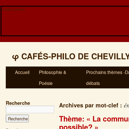
Veuillez patienter...
φ
CAFÉS-PHILO DE CHEVILL
Accueil
Philosophie &
Prochains thèmes -Da
Poésie
débats
Recherche
é
Archives par mot-clef :
Thème: « La communi
possible? »