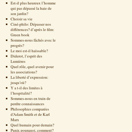
Est-il plus heureux l’homme
qui pas dépassé la haie de
son jardin?
Choisir sa vie
Ciné-philo: Dépasser nos
différences? d’après le film:
Green book
Sommes-nous fâchés avec le
progrès?
Le moi est-il haïssable?
Diderot, l’esprit des
Lumières
Quel rôle, quel avenir pour
les associations?
La liberté d’expression:
jusqu’où?
Y a t-il des limites à
l’hospitalité?
Sommes-nous en train de
perdre connaissances
Philosophies comparées
d’Adam Smith et de Karl
Marx
Quel humain pour demain?
Punir, pourquoi, comment?