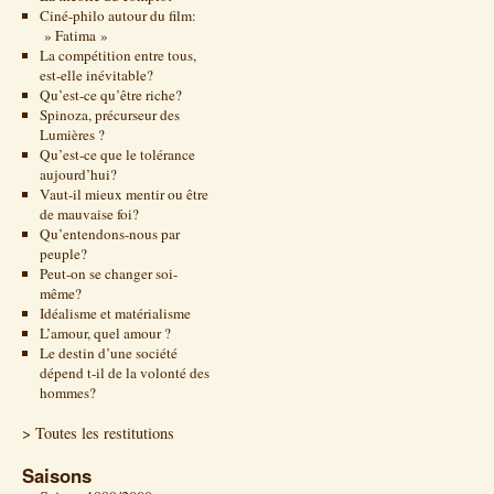
Ciné-philo autour du film:
» Fatima »
La compétition entre tous,
est-elle inévitable?
Qu’est-ce qu’être riche?
Spinoza, précurseur des
Lumières ?
Qu’est-ce que le tolérance
aujourd’hui?
Vaut-il mieux mentir ou être
de mauvaise foi?
Qu’entendons-nous par
peuple?
Peut-on se changer soi-
même?
Idéalisme et matérialisme
L’amour, quel amour ?
Le destin d’une société
dépend t-il de la volonté des
hommes?
> Toutes les restitutions
Saisons