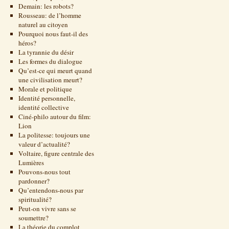
Demain: les robots?
Rousseau: de l’homme
naturel au citoyen
Pourquoi nous faut-il des
héros?
La tyrannie du désir
Les formes du dialogue
Qu’est-ce qui meurt quand
une civilisation meurt?
Morale et politique
Identité personnelle,
identité collective
Ciné-philo autour du film:
Lion
La politesse: toujours une
valeur d’actualité?
Voltaire, figure centrale des
Lumières
Pouvons-nous tout
pardonner?
Qu’entendons-nous par
spiritualité?
Peut-on vivre sans se
soumettre?
La théorie du complot