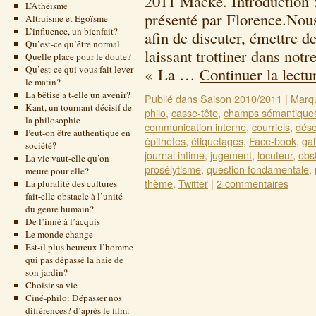
2011 Macke. Introduction :
L’Athéisme
présenté par Florence.Nou
Altruisme et Egoïsme
L’influence, un bienfait?
afin de discuter, émettre d
Qu’est-ce qu’être normal
laissant trottiner dans not
Quelle place pour le doute?
Qu’est-ce qui vous fait lever
« La …
Continuer la lect
le matin?
La bêtise a t-elle un avenir?
Publié dans
Saison 2010/2011
|
Marq
Kant, un tournant décisif de
philo
,
casse-tête
,
champs sémantique
la philosophie
communication interne
,
courriels
,
déso
Peut-on être authentique en
épithètes
,
étiquetages
,
Face-book
,
gal
société?
journal intime
,
jugement
,
locuteur
,
obs
La vie vaut-elle qu’on
prosélytisme
,
question fondamentale
,
meure pour elle?
thème
,
Twitter
|
2 commentaires
La pluralité des cultures
fait-elle obstacle à l’unité
du genre humain?
De l’inné à l’acquis
Le monde change
Est-il plus heureux l’homme
qui pas dépassé la haie de
son jardin?
Choisir sa vie
Ciné-philo: Dépasser nos
différences? d’après le film: