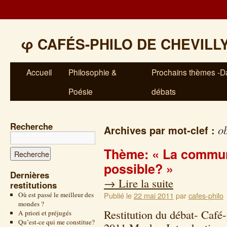
φ
CAFÉS-PHILO DE CHEVILL
Accueil
Philosophie &
Prochains thèmes -Da
Poésie
débats
Recherche
o
Archives par mot-clef :
Thème: « La communi
possible? »
Dernières
→
Lire la suite
restitutions
Où est passé le meilleur des
Publié le
22 mai 2011
par
cafes-philo
mondes ?
Restitution du débat- Café
A priori et préjugés
Qu’est-ce qui me constitue?