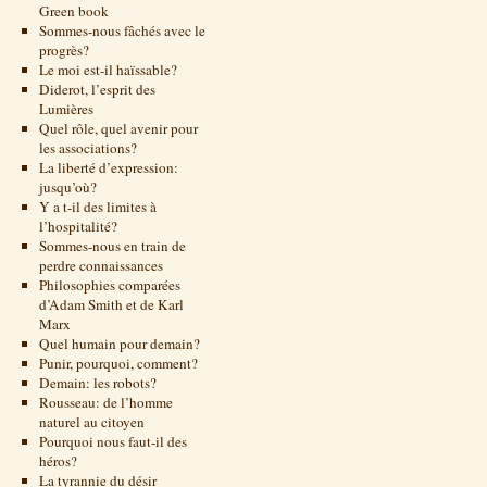
Green book
Sommes-nous fâchés avec le
progrès?
Le moi est-il haïssable?
Diderot, l’esprit des
Lumières
Quel rôle, quel avenir pour
les associations?
La liberté d’expression:
jusqu’où?
Y a t-il des limites à
l’hospitalité?
Sommes-nous en train de
perdre connaissances
Philosophies comparées
d’Adam Smith et de Karl
Marx
Quel humain pour demain?
Punir, pourquoi, comment?
Demain: les robots?
Rousseau: de l’homme
naturel au citoyen
Pourquoi nous faut-il des
héros?
La tyrannie du désir