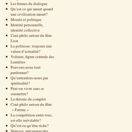
Les formes du dialogue
Qu’est-ce qui meurt quand
une civilisation meurt?
Morale et politique
Identité personnelle,
identité collective
Ciné-philo autour du film:
Lion
La politesse: toujours une
valeur d’actualité?
Voltaire, figure centrale des
Lumières
Pouvons-nous tout
pardonner?
Qu’entendons-nous par
spiritualité?
Peut-on vivre sans se
soumettre?
La théorie du complot
Ciné-philo autour du film:
» Fatima »
La compétition entre tous,
est-elle inévitable?
Qu’est-ce qu’être riche?
Spinoza, précurseur des