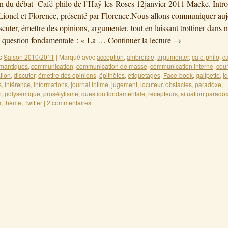
on du débat- Café-philo de l’Haÿ-les-Roses 12janvier 2011 Macke. Intro
Lionel et Florence, présenté par Florence.Nous allons communiquer au
scuter, émettre des opinions, argumenter, tout en laissant trottiner dans 
e question fondamentale : « La …
Continuer la lecture
→
s
Saison 2010/2011
|
Marqué avec
acception
,
ambroisie
,
argumenter
,
café-philo
,
c
mantiques
,
communication
,
communication de masse
,
communication interne
,
cour
tion
,
discuter
,
émettre des opinions
,
épithètes
,
étiquetages
,
Face-book
,
galipette
,
i
s
,
Inférence
,
informations
,
journal intime
,
jugement
,
locuteur
,
obstacles
,
paradoxe
,
n
,
polysémique
,
prosélytisme
,
question fondamentale
,
récepteurs
,
situation parado
s
,
thème
,
Twitter
|
2 commentaires