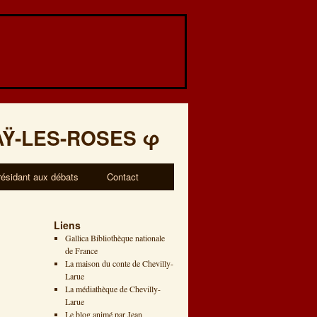
AŸ-LES-ROSES
φ
résidant aux débats
Contact
Liens
Gallica Bibliothèque nationale
de France
La maison du conte de Chevilly-
Larue
La médiathèque de Chevilly-
Larue
Le blog animé par Jean