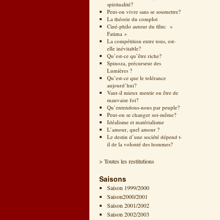
spiritualité?
Peut-on vivre sans se soumettre?
La théorie du complot
Ciné-philo autour du film: »
Fatima »
La compétition entre tous, est-
elle inévitable?
Qu’est-ce qu’être riche?
Spinoza, précurseur des
Lumières ?
Qu’est-ce que le tolérance
aujourd’hui?
Vaut-il mieux mentir ou être de
mauvaise foi?
Qu’entendons-nous par peuple?
Peut-on se changer soi-même?
Idéalisme et matérialisme
L’amour, quel amour ?
Le destin d’une société dépend t-
il de la volonté des hommes?
> Toutes les restitutions
Saisons
Saison 1999/2000
Saison2000/2001
Saison 2001/2002
Saison 2002/2003