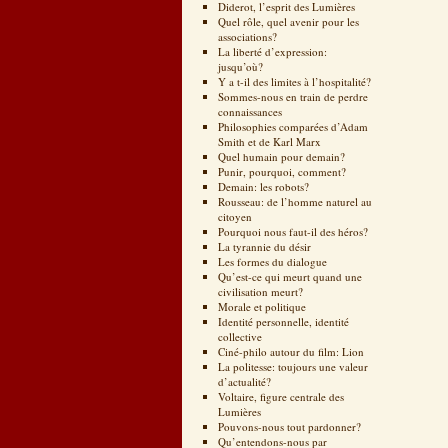
Diderot, l’esprit des Lumières
Quel rôle, quel avenir pour les
associations?
La liberté d’expression:
jusqu’où?
Y a t-il des limites à l’hospitalité?
Sommes-nous en train de perdre
connaissances
Philosophies comparées d’Adam
Smith et de Karl Marx
Quel humain pour demain?
Punir, pourquoi, comment?
Demain: les robots?
Rousseau: de l’homme naturel au
citoyen
Pourquoi nous faut-il des héros?
La tyrannie du désir
Les formes du dialogue
Qu’est-ce qui meurt quand une
civilisation meurt?
Morale et politique
Identité personnelle, identité
collective
Ciné-philo autour du film: Lion
La politesse: toujours une valeur
d’actualité?
Voltaire, figure centrale des
Lumières
Pouvons-nous tout pardonner?
Qu’entendons-nous par