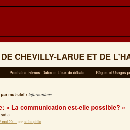
 DE CHEVILLY-LARUE ET DE L'H
Prochains thèmes -Dates et Lieux de débats
Règles et Usages p
informations
 par mot-clef :
: « La communication est-elle possible? »
 suite
2 mai 2011
par
cafes-philo