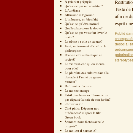
Restituti
A priori et préjugés
Qu’est-ce qui me constitue?
Texte de 
L’Athéisme
Altruisme et Egoïsme
afin de di
L’influence, un bienfait?
esprit un
Qu’est-ce qu’être normal
Quelle place pour le doute?
Qu’est-ce qui vous fait lever le
Publié dan
matin?
champs sé
La bêtise a t-elle un avenir?
désocialisa
Kant, un tournant décisif de la
préconçue
philosophie
polarisatio
Peut-on être authentique en
société?
stéréotype
La vie vaut-elle qu’on meure
pour elle?
La pluralité des cultures fait-elle
obstacle à l’unité du genre
humain?
De l’inné à l’acquis
Le monde change
Est-il plus heureux l’homme qui
pas dépassé la haie de son jardin?
Choisir sa vie
Ciné-philo: Dépasser nos
différences? d’après le film:
Green book
Sommes-nous fâchés avec le
progrès?
Le moi est-il haïssable?