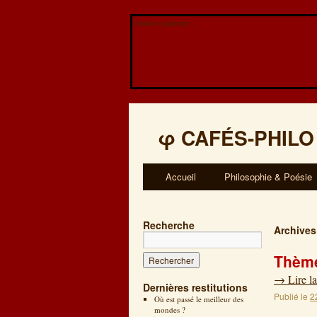
Veuillez patienter...
φ
CAFÉS-PHILO
Accueil
Philosophie & Poésie
Recherche
Archives
Thème
→
Lire la
Dernières restitutions
Publié le
2
Où est passé le meilleur des
mondes ?