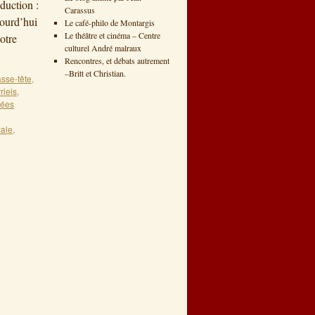
duction :
Carassus
jourd’hui
Le café-philo de Montargis
Le théâtre et cinéma – Centre
notre
culturel André malraux
Rencontres, et débats autrement
–Britt et Christian.
asse-tête
,
riels
,
dées
xale
,