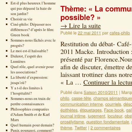
Est-il plus heureux l’homme
Thème: « La communi
qui pas dépassé la haie de
son jardin?
possible? »
Choisir sa vie
→
Lire la suite
Ciné-philo: Dépasser nos
différences? d’après le film:
Publié le
22 mai 2011
par
cafes-philo
Green book
Sommes-nous fâchés avec le
Restitution du débat- Café
progrès?
2011 Macke. Introduction :
Le moi est-il haïssable?
Diderot, l’esprit des
présenté par Florence.Nou
Lumières
afin de discuter, émettre d
Quel rôle, quel avenir pour
les associations?
laissant trottiner dans not
La liberté d’expression:
« La …
Continuer la lect
jusqu’où?
Y a t-il des limites à
Publié dans
Saison 2010/2011
|
Marq
l’hospitalité?
philo
,
casse-tête
,
champs sémantique
Sommes-nous en train de
communication interne
,
courriels
,
déso
perdre connaissances
Philosophies comparées
épithètes
,
étiquetages
,
Face-book
,
gal
d’Adam Smith et de Karl
journal intime
,
jugement
,
locuteur
,
obs
Marx
prosélytisme
,
question fondamentale
,
Quel humain pour demain?
thème
,
Twitter
|
2 commentaires
Punir, pourquoi, comment?