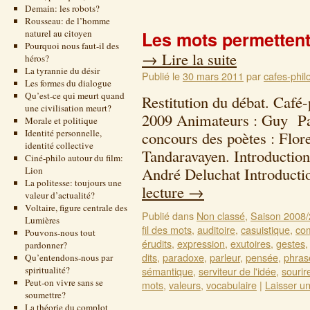
Demain: les robots?
Rousseau: de l’homme
naturel au citoyen
Les mots permettent
Pourquoi nous faut-il des
→
Lire la suite
héros?
La tyrannie du désir
Publié le
30 mars 2011
par
cafes-phil
Les formes du dialogue
Qu’est-ce qui meurt quand
Restitution du débat. Café-
une civilisation meurt?
2009 Animateurs : Guy Pan
Morale et politique
Identité personnelle,
concours des poètes : Flo
identité collective
Tandaravayen. Introduction
Ciné-philo autour du film:
André Deluchat Introducti
Lion
La politesse: toujours une
lecture
→
valeur d’actualité?
Voltaire, figure centrale des
Publié dans
Non classé
,
Saison 2008
Lumières
fil des mots
,
auditoire
,
casuistique
,
co
Pouvons-nous tout
érudits
,
expression
,
exutoires
,
gestes
pardonner?
dits
,
paradoxe
,
parleur
,
pensée
,
phras
Qu’entendons-nous par
spiritualité?
sémantique
,
serviteur de l'idée
,
sourir
Peut-on vivre sans se
mots
,
valeurs
,
vocabulaire
|
Laisser u
soumettre?
La théorie du complot