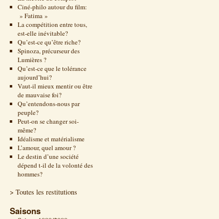
Ciné-philo autour du film:
» Fatima »
La compétition entre tous,
est-elle inévitable?
Qu’est-ce qu’être riche?
Spinoza, précurseur des
Lumières ?
Qu’est-ce que le tolérance
aujourd’hui?
Vaut-il mieux mentir ou être
de mauvaise foi?
Qu’entendons-nous par
peuple?
Peut-on se changer soi-
même?
Idéalisme et matérialisme
L’amour, quel amour ?
Le destin d’une société
dépend t-il de la volonté des
hommes?
> Toutes les restitutions
Saisons