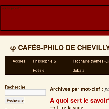
Veuillez patienter...
φ
CAFÉS-PHILO DE CHEVILL
Accueil
Philosophie &
Prochains thèmes -Da
Poésie
débats
Recherche
p
Archives par mot-clef :
A quoi sert le savoir
→
Lire la suite