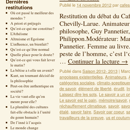
Dernières
Publié le
14 novembre 2012
par
cafes
restitutions
Où est passé le meilleur des
Restitution du débat du Ca
mondes ?
Chevilly-Larue. Animateur
A priori et préjugés
Qu’est-ce qui me constitue?
philosophe, Guy Pannetier,
L’Athéisme
Philippon.Modérateur: Mar
Altruisme et Egoïsme
L’influence, un bienfait?
Pannetier. Femme au livre.
Qu’est-ce qu’être normal
peste de l’homme, c’est l‘o
Quelle place pour le doute?
…
Continuer la lecture
→
Qu’est-ce qui vous fait lever
le matin?
La bêtise a t-elle un avenir?
Publié dans
Saison 2012- 2013
|
Marq
Kant, un tournant décisif de
angoisses existentielles
,
Animateurs
,
la philosophie
catégories sociales
,
climato-sceptique
Peut-on être authentique en
de savoir
,
élément de liberté
,
érudit
,
I
société?
Laissez dire les sots
,
Le savoir a un pr
La vie vaut-elle qu’on
Le savoir est le pain
,
mémoire/savoir
,
meure pour elle?
réchauffement climatique
,
savoir
,
savo
La pluralité des cultures
étalé
,
savoir faire
,
Savoir par coeur
,
sa
fait-elle obstacle à l’unité
travailleurs de la preuve
,
us et coutu
du genre humain?
De l’inné à l’acquis
Le monde change